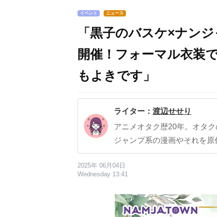
イベント
ニュース
「黒子のバスケ×ナン
開催！フォーマル衣装
もよきです」
ライター：
渡辺せせり
アニメオタク歴20年。オタ
ジャンプ系の漫画やそれを原
2025年 06月04日
Wednesday 13:41