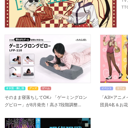
T
T
オタ活・推し活
グッズ
ゲーム
イベント
カフェ
そのまま寝落ちしてOK♪ 「ゲーミングロン
「A3!×アニ
グピロー」が8月発売！高さ7段階調整...
団員4名＆お花