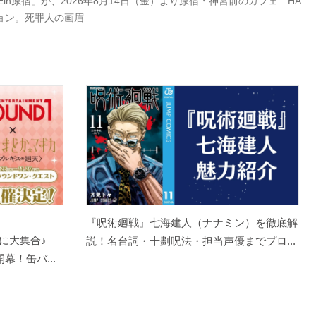
Ein原宿」が、2026年8月14日（金）より原宿・神宮前のカフェ「HA
ション。死罪人の画眉
『呪術廻戦』七海建人（ナナミン）を徹底解
に大集合♪
説！名台詞・十劃呪法・担当声優までプロ...
幕！缶バ...