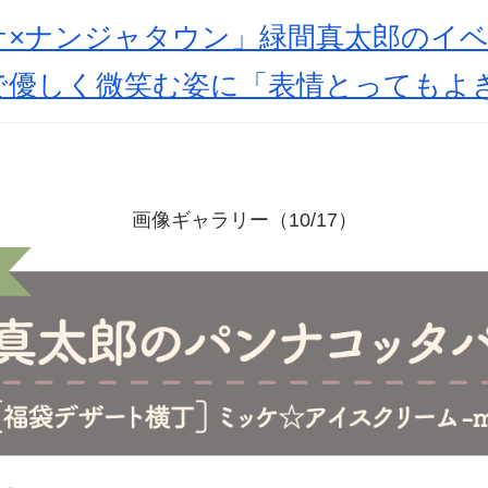
ケ×ナンジャタウン」緑間真太郎のイ
で優しく微笑む姿に「表情とってもよ
画像ギャラリー（10/17）