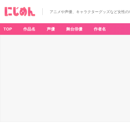
「黒
子
の
アニメや声優、キャラクターグッズなど女性の
バ
ス
ケ
×
ナ
TOP
作品名
声優
舞台俳優
作者名
ン
ジ
ャ
タ
ウ
ン」
緑
間
真
太
郎
の
パ
ン
ナ
コ
ッ
タ
パ
フ
ェ
-
ア
ニ
メ
情
報
サ
イ
ト
に
じ
め
ん