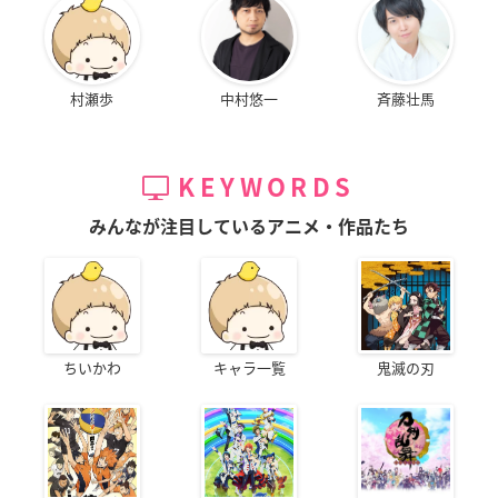
村瀬歩
中村悠一
斉藤壮馬
KEYWORDS
みんなが注目しているアニメ・作品たち
ちいかわ
キャラ一覧
鬼滅の刃