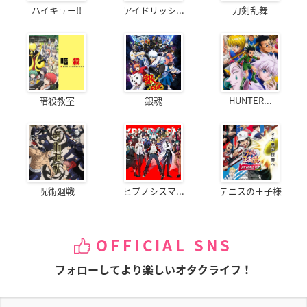
ハイキュー!!
アイドリッシ...
刀剣乱舞
暗殺教室
銀魂
HUNTER...
呪術廻戦
ヒプノシスマ...
テニスの王子様
OFFICIAL SNS
フォローしてより楽しいオタクライフ！