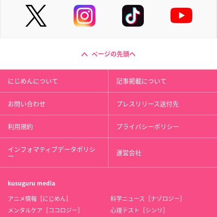
ページの先頭へ
にじめんについて
記事掲載について
お問い合わせ
プレスリリース送付先
利用規約
プライバシーポリシー
インフォマティブデータポリシ
運営会社
ー
kusuguru
media
アニメ情報［にじめん］
科学ニュース［ナゾロジー］
メンタルケア［ココロジー］
心理テスト［シンリ］