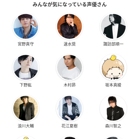
みんなが気になっている声優さん
宮野真守
速水奨
諏訪部順一
下野紘
木村昴
坂本真綾
浪川大輔
花江夏樹
森川智之