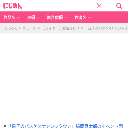
「黒
に
子
じ
の
め
バ
ん
ス
ケ
作品名
声優
舞台俳優
作者名
×
ナ
ン
ジ
にじめん
>
ニュース
>
【ライター】渡辺せせり
>
「黒子のバスケ×ナンジャ
ャ
タ
ウ
ン」
B
賞：
色
紙
-
ア
ニ
メ
情
報
サ
イ
ト
に
じ
め
ん
「黒子のバスケ×ナンジャタウン」緑間真太郎のイベント開
<