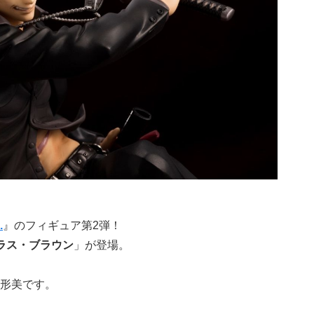
.
』のフィギュア第2弾！
ラス・ブラウン
」が登場。
形美です。