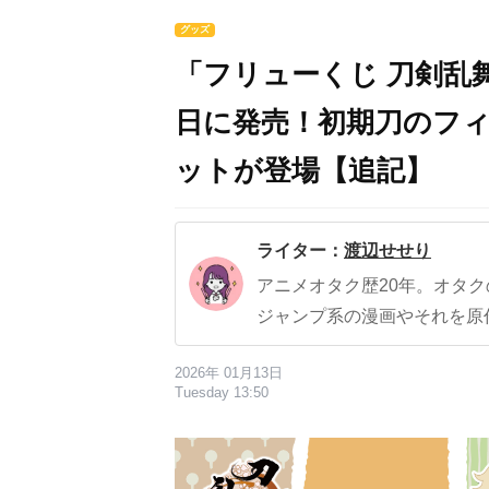
グッズ
「フリューくじ 刀剣乱舞
日に発売！初期刀のフ
ットが登場【追記】
ライター：
渡辺せせり
アニメオタク歴20年。オタ
ジャンプ系の漫画やそれを原
2026年 01月13日
Tuesday 13:50