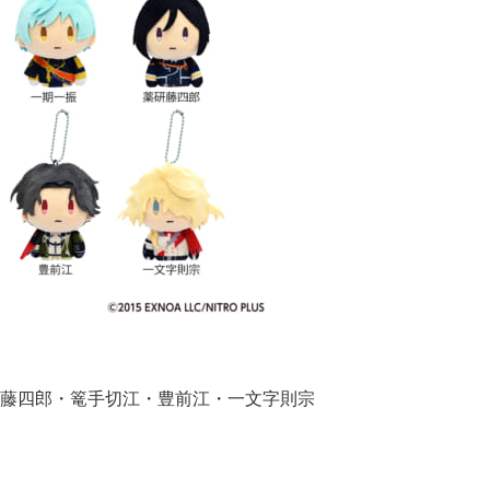
藤四郎・篭手切江・豊前江・一文字則宗