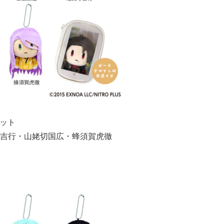
ペット
吉行・山姥切国広・蜂須賀虎徹