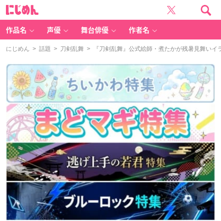
に
じ
め
ん
作品名
声優
舞台俳優
作者名
にじめん
>
話題
>
刀剣乱舞
> 『刀剣乱舞』公式絵師・煮たかが残暑見舞いイ