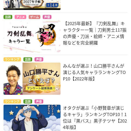
話題
アニメ
ゲーム
声優
【2025年最新】『刀剣乱舞』キ
ャラクター一覧｜刀剣男士117振
の声優・刀派・絵師・アニメ情
報などを完全網羅
ランキング
話題
声優
みんなが選ぶ！山口勝平さんが
演じる人気キャラランキングTO
P10【2022年版】
ランキング
話題
声優
オタクが選ぶ「小野賢章が演じ
るキャラ」ランキングTOP10！1
位は『黒バス』黒子テツヤ【202
4年版】