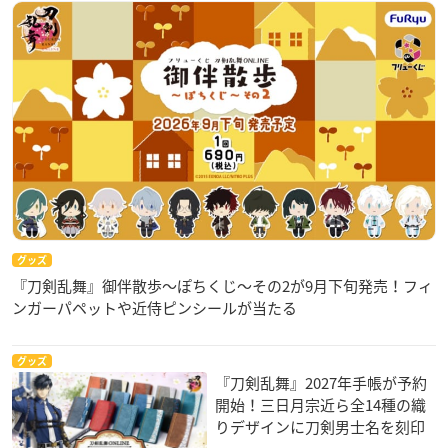
グッズ
『刀剣乱舞』御伴散歩～ぽちくじ～その2が9月下旬発売！フィ
ンガーパペットや近侍ピンシールが当たる
グッズ
『刀剣乱舞』2027年手帳が予約
開始！三日月宗近ら全14種の織
りデザインに刀剣男士名を刻印