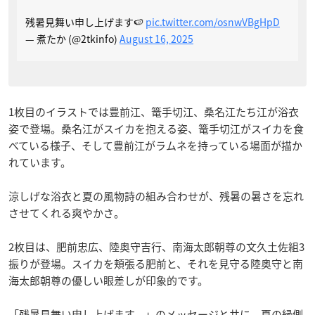
残暑見舞い申し上げます🍉
pic.twitter.com/osnwVBgHpD
— 煮たか (@2tkinfo)
August 16, 2025
1枚目のイラストでは豊前江、篭手切江、桑名江たち江が浴衣
姿で登場。桑名江がスイカを抱える姿、篭手切江がスイカを食
べている様子、そして豊前江がラムネを持っている場面が描か
れています。
涼しげな浴衣と夏の風物詩の組み合わせが、残暑の暑さを忘れ
させてくれる爽やかさ。
2枚目は、肥前忠広、陸奥守吉行、南海太郎朝尊の文久土佐組3
振りが登場。スイカを頬張る肥前と、それを見守る陸奥守と南
海太郎朝尊の優しい眼差しが印象的です。
「残暑見舞い申し上げます。」のメッセージと共に、夏の縁側