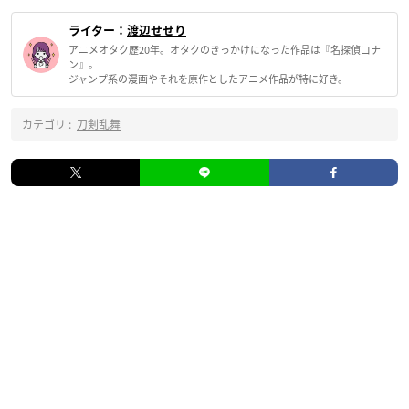
ライター：
渡辺せせり
アニメオタク歴20年。オタクのきっかけになった作品は『名探偵コナ
ン』。
ジャンプ系の漫画やそれを原作としたアニメ作品が特に好き。
カテゴリ :
刀剣乱舞