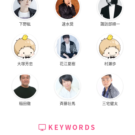
下野紘
速水奨
諏訪部順一
大塚芳忠
花江夏樹
村瀬歩
稲田徹
斉藤壮馬
三宅健太
KEYWORDS