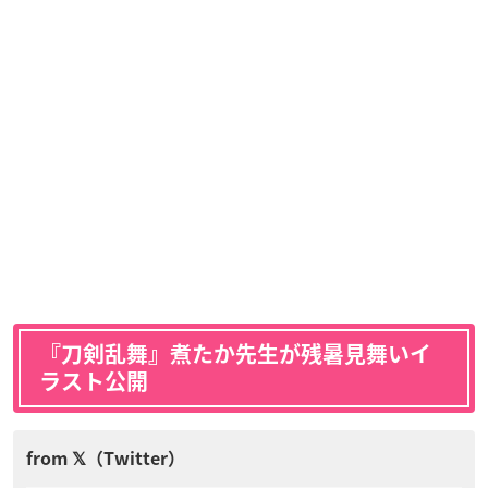
『刀剣乱舞』煮たか先生が残暑見舞いイ
ラスト公開