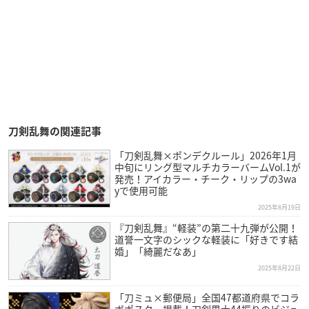
刀剣乱舞の関連記事
「刀剣乱舞×ポンデクルール」2026年1月
中旬にリング型マルチカラーバームVol.1が
発売！アイカラー・チーク・リップの3wa
yで使用可能
2025年8月19日
『刀剣乱舞』“軽装”の第二十九弾が公開！
道誉一文字のシックな軽装に「好きです結
婚」「綺麗だなあ」
2025年8月22日
「刀ミュ×郵便局」全国47都道府県でコラ