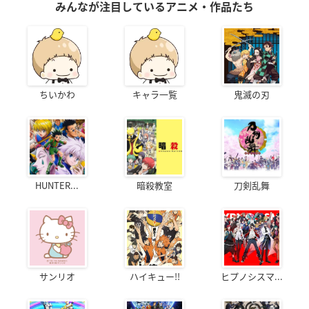
みんなが注目しているアニメ・作品たち
ちいかわ
キャラ一覧
鬼滅の刃
HUNTER...
暗殺教室
刀剣乱舞
サンリオ
ハイキュー!!
ヒプノシスマ...