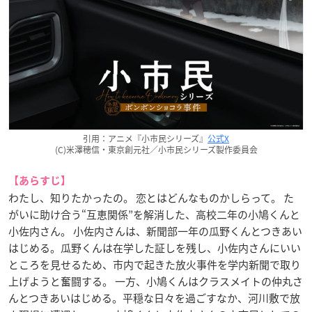
引用：アニメ『小市民シリーズ』
公式X
(C)米澤穂信・東京創元社／小市民シリーズ製作委員会
【あらすじ】
わたし、知りたかったの。 恋とはどんなものかしらって。 た
がいに助け合う“互恵関係”を解消した、高校二年の小鳩くんと
小佐内さん。 小佐内さんは、新聞部一年の瓜野くんとつきあい
はじめる。瓜野くんは在学した証しを残し、小佐内さんにいい
ところを見せるため、市内で起きた放火事件を学内新聞で取り
上げようと奮闘する。 一方、小鳩くんはクラスメイトの仲丸さ
んとつきあいはじめる。平穏な日々を過ごすなか、河川敷で放