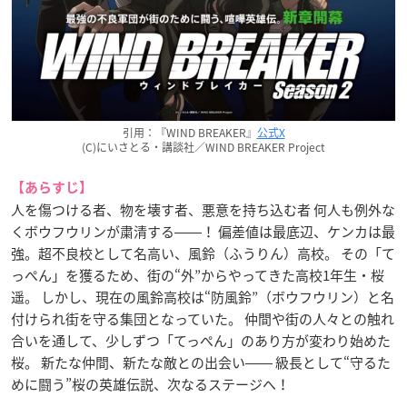
引用：『WIND BREAKER』
公式X
(C)にいさとる・講談社／WIND BREAKER Project
【あらすじ】
人を傷つける者、物を壊す者、悪意を持ち込む者 何人も例外な
くボウフウリンが粛清する――！ 偏差値は最底辺、ケンカは最
強。超不良校として名高い、風鈴（ふうりん）高校。 その「て
っぺん」を獲るため、街の“外”からやってきた高校1年生・桜
遥。 しかし、現在の風鈴高校は“防風鈴”（ボウフウリン）と名
付けられ街を守る集団となっていた。 仲間や街の人々との触れ
合いを通して、少しずつ「てっぺん」のあり方が変わり始めた
桜。 新たな仲間、新たな敵との出会い―― 級長として“守るた
めに闘う”桜の英雄伝説、次なるステージへ！