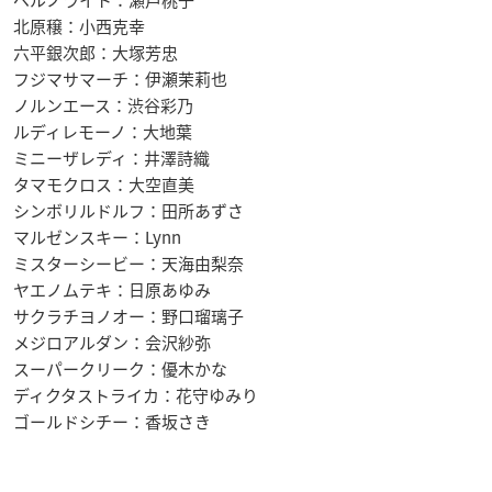
北原穣：小西克幸
六平銀次郎：大塚芳忠
フジマサマーチ：伊瀬茉莉也
ノルンエース：渋谷彩乃
ルディレモーノ：大地葉
ミニーザレディ：井澤詩織
タマモクロス：大空直美
シンボリルドルフ：田所あずさ
マルゼンスキー：Lynn
ミスターシービー：天海由梨奈
ヤエノムテキ：日原あゆみ
サクラチヨノオー：野口瑠璃子
メジロアルダン：会沢紗弥
スーパークリーク：優木かな
ディクタストライカ：花守ゆみり
ゴールドシチー：香坂さき