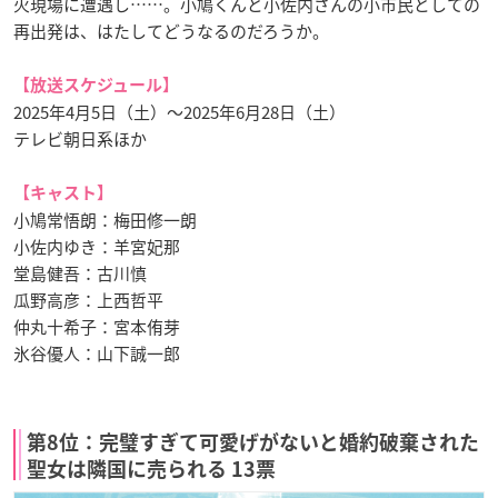
火現場に遭遇し……。小鳩くんと小佐内さんの小市民としての
再出発は、はたしてどうなるのだろうか。
【放送スケジュール】
2025年4月5日（土）〜2025年6月28日（土）
テレビ朝日系ほか
【キャスト】
小鳩常悟朗：梅田修一朗
小佐内ゆき：羊宮妃那
堂島健吾：古川慎
瓜野高彦：上西哲平
仲丸十希子：宮本侑芽
氷谷優人：山下誠一郎
第8位：完璧すぎて可愛げがないと婚約破棄された
聖女は隣国に売られる 13票