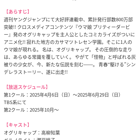
【あらすじ】
週刊ヤングジャンプにて大好評連載中、累計発行部数800万部
突破!! クロスメディアコンテンツ『ウマ娘 プリティーダービ
ー』発のオグリキャップを主人公としたコミカライズがついに
アニメ化!! 寂れた地方のカサマツトレセン学園。そこに1人の
ウマ娘が現れる。 名は、オグリキャップ。 その圧倒的な走り
は、あらゆる常識を覆していく。 やがて「怪物」と呼ばれる灰
被りの少女が、今、新たな伝説を刻む――。 青春“駆ける”シン
デレラストーリー、遂に出走!!
【放送スケジュール】
第1クール：2025年4月6日（日）～2025年6月29日（日）
TBS系にて
第2クール：2025年10月〜
【キャスト】
オグリキャップ：高柳知葉
ベルノライト：瀬戸桃子