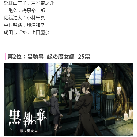
兎耳山丁子：戸谷菊之介
十亀条：梅原裕一郎
佐狐浩太：小林千晃
中村幹路：興津和幸
成田しずか：上田麗奈
第2位：黒執事 -緑の魔女編- 25票