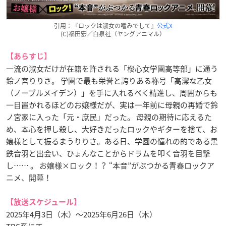
引用：『ロックは淑女の嗜みでして』
公式X
(C)福田宏／白泉社（ヤングアニマル）
【あらすじ】
一流の淑女だけが在籍を許される「桜心女学園高等部」に通う
鈴ノ宮りりさ。 学園で最も栄誉と誇りある称号「高潔な乙女
（ノーブルメイデン）」を手に入れるべく精進し、周囲からも
一目置かれるほどのお嬢様だが、実は一年前に母親の再婚で鈴
ノ宮家に入った「元・庶民」だった。 母親の期待に応えるた
め、本心を押し殺し、大好きだったロックやギターを捨て、お
嬢様として振るまうりりさ。ある日、学園の憧れの的である黒
鉄音羽と出会い、ひょんなことからドラムを叩く音羽を目撃
し…… 。 お嬢様×ロック！？ “本音”がぶつかる青春ロックア
ニメ、開幕！
【放送スケジュール】
2025年4月3日（木）～2025年6月26日（木）