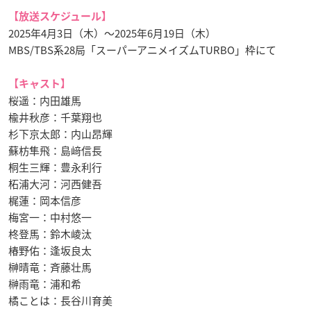
【放送スケジュール】
2025年4月3日（木）〜2025年6月19日（木）
MBS/TBS系28局「スーパーアニメイズムTURBO」枠にて
【キャスト】
桜遥：内田雄馬
楡井秋彦：千葉翔也
杉下京太郎：内山昂輝
蘇枋隼飛：島﨑信長
桐生三輝：豊永利行
柘浦大河：河西健吾
梶蓮：岡本信彦
梅宮一：中村悠一
柊登馬：鈴木崚汰
椿野佑：逢坂良太
榊晴竜：斉藤壮馬
榊雨竜：浦和希
橘ことは：長谷川育美