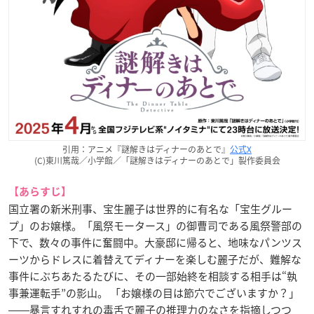
引用：アニメ『謎解きはディナーのあとで』
公式X
(C)東川篤哉／小学館／「謎解きはディナーのあとで」製作委員会
【あらすじ】
国立署の新米刑事、宝生麗子は世界的に有名な「宝生グルー
プ」のお嬢様。「風祭モータース」の御曹司である風祭警部の
下で、数々の事件に奮闘中。大豪邸に帰ると、地味なパンツス
ーツからドレスに着替えてディナーを楽しむ麗子だが、難解な
事件にぶちあたるたびに、その一部始終を相談する相手は“執
事兼運転手”の影山。 「お嬢様の目は節穴でございますか？」
――暴言すれすれの毒舌で麗子の推理力のなさを指摘しつつ