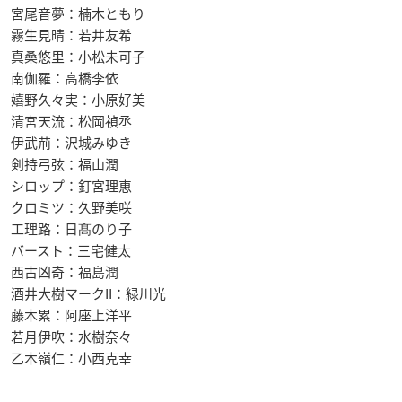
宮尾音夢：楠木ともり
霧生見晴：若井友希
真桑悠里：小松未可子
南伽羅：高橋李依
嬉野久々実：小原好美
清宮天流：松岡禎丞
伊武荊：沢城みゆき
剣持弓弦：福山潤
シロップ：釘宮理恵
クロミツ：久野美咲
工理路：日髙のり子
バースト：三宅健太
西古凶奇：福島潤
酒井大樹マークII：緑川光
藤木累：阿座上洋平
若月伊吹：水樹奈々
乙木嶺仁：小西克幸