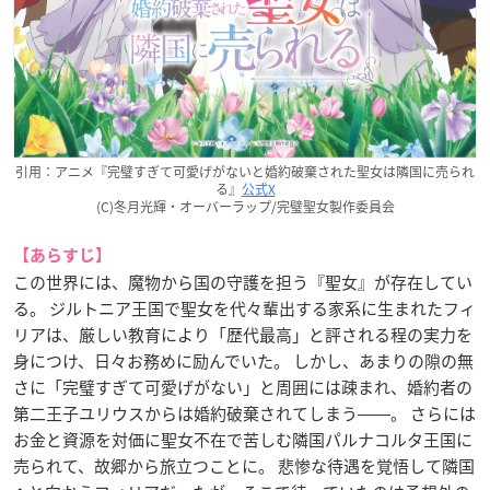
引用：アニメ『完璧すぎて可愛げがないと婚約破棄された聖女は隣国に売られ
る』
公式X
(C)冬月光輝・オーバーラップ/完璧聖女製作委員会
【あらすじ】
この世界には、魔物から国の守護を担う『聖女』が存在してい
る。 ジルトニア王国で聖女を代々輩出する家系に生まれたフィ
リアは、厳しい教育により「歴代最高」と評される程の実力を
身につけ、日々お務めに励んでいた。 しかし、あまりの隙の無
さに「完璧すぎて可愛げがない」と周囲には疎まれ、婚約者の
第二王子ユリウスからは婚約破棄されてしまう――。 さらには
お金と資源を対価に聖女不在で苦しむ隣国パルナコルタ王国に
売られて、故郷から旅立つことに。 悲惨な待遇を覚悟して隣国