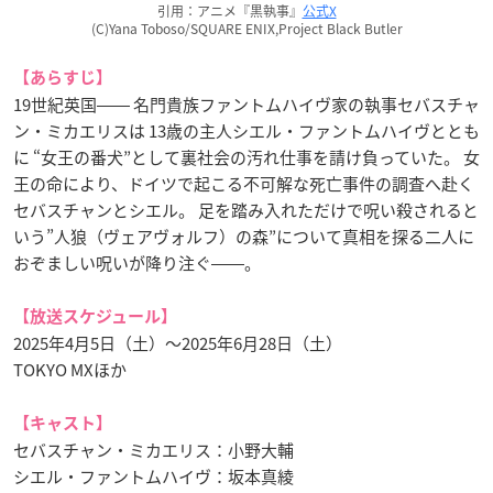
引用：アニメ『黒執事』
公式X
(C)Yana Toboso/SQUARE ENIX,Project Black Butler
【あらすじ】
19世紀英国―― 名門貴族ファントムハイヴ家の執事セバスチャ
ン・ミカエリスは 13歳の主人シエル・ファントムハイヴととも
に “女王の番犬”として裏社会の汚れ仕事を請け負っていた。 女
王の命により、ドイツで起こる不可解な死亡事件の調査へ赴く
セバスチャンとシエル。 足を踏み入れただけで呪い殺されると
いう”人狼（ヴェアヴォルフ）の森”について真相を探る二人に
おぞましい呪いが降り注ぐ――。
【放送スケジュール】
2025年4月5日（土）〜2025年6月28日（土）
TOKYO MXほか
【キャスト】
セバスチャン・ミカエリス：小野大輔
シエル・ファントムハイヴ：坂本真綾