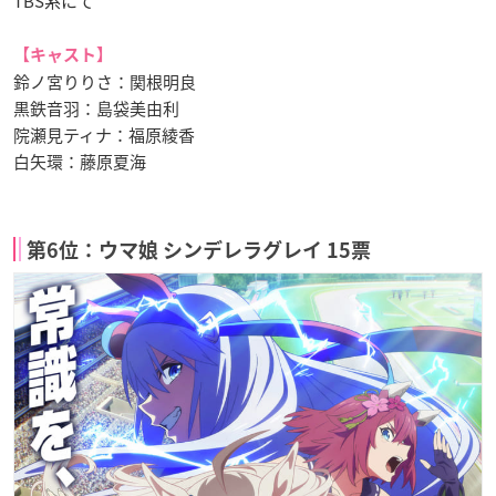
TBS系にて
【キャスト】
鈴ノ宮りりさ：関根明良
黒鉄音羽：島袋美由利
院瀬見ティナ：福原綾香
白矢環：藤原夏海
第6位：ウマ娘 シンデレラグレイ 15票