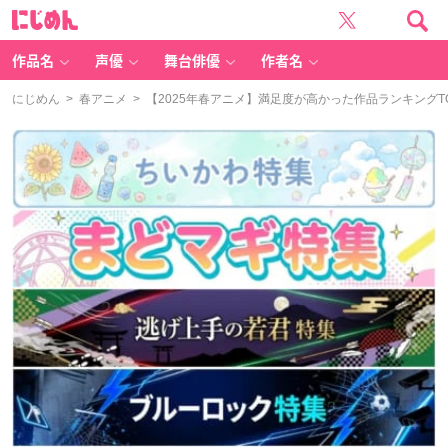
に
じ
め
ん
作品名
声優
舞台俳優
作者名
にじめん
>
春アニメ
> 【2025年春アニメ】満足度が高かった作品ランキングTOP10！