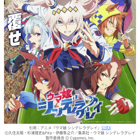
引用：アニメ『ウマ娘 シンデレラグレイ』
公式X
Ⓒ久住太陽・杉浦理史&Pita・伊藤隼之介／集英社・ウマ娘 シンデレラグレイ
製作委員会 Ⓒ Cygames, Inc.