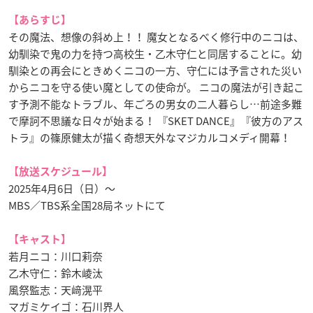
【あらすじ】
その魔法、想像の斜め上！！ 魔女となるべく修行中のニコは、
幼馴染で鬼の力を持つ高校生・乙木守仁と同居することに。幼
馴染との再会にときめくニコの一方、守仁には予言された災い
からニコを守る使い魔としての使命が。 ニコの魔法が引き起こ
す予測不能なトラブル、年ごろの男女の二人暮らし…前途多難
で摩訶不思議な日々が始まる！ 『SKET DANCE』『彼方のアス
トラ』の篠原健太が描く奇想天外なマジカルコメディ開幕！
【放送スケジュール】
2025年4月6日（日）〜
MBS／TBS系全国28局ネットにて
【キャスト】
若月ニコ：川口莉奈
乙木守仁：鈴木崚汰
風祭監志：天﨑滉平
マガミケイゴ：石川界人