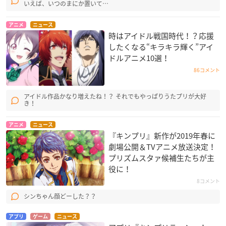
いえば、いつのまにか置いて…
アニメ
ニュース
時はアイドル戦国時代！？応援
したくなる“キラキラ輝く”アイ
ドルアニメ10選！
86コメント
アイドル作品かなり増えたね！？ それでもやっぱりうたプリが大好
き！
アニメ
ニュース
『キンプリ』新作が2019年春に
劇場公開＆TVアニメ放送決定！
プリズムスタァ候補生たちが主
役に！
8コメント
シンちゃん顔どーした？？
アプリ
ゲーム
ニュース