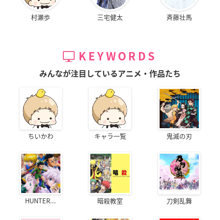
村瀬歩
三宅健太
斉藤壮馬
KEYWORDS
みんなが注目しているアニメ・作品たち
ちいかわ
キャラ一覧
鬼滅の刃
HUNTER...
暗殺教室
刀剣乱舞