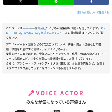
記事の内容について報告する
このページは
kusuguru株式会社
のにじめん編集部が作成・配信しています。
KIN
G OF PRISM
/
Paradox Live
/
劇場アニメ
/
ニュース
の最新情報はリンク先をご覧
ください。
アニメ・ゲーム・漫画などの2次元コンテンツや、声優・舞台・俳優などの情
報・話題をお届けする情報メディア「にじめん」。
女性向けアニメをはじめ、少年アニメやキャラクター作品、VTuberなどストリー
マーにも幅を広げ、オタクが気になる情報を幅広くお届けしています。
さらに、アンケート・ランキング・オタ活（推し活）お役立ち情報など、女性オ
タクがワクワク楽しめるようなコンテンツも発信しています。
VOICE ACTOR
みんなが気になっている声優さん