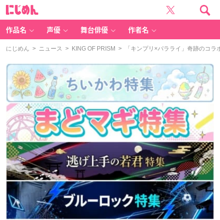
に
じ
め
ん
作品名
声優
舞台俳優
作者名
にじめん
>
ニュース
>
KING OF PRISM
> 「キンプリ×パラライ」奇跡のコラ