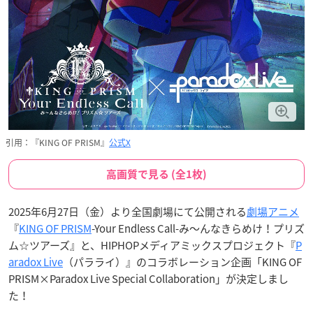
引用：『KING OF PRISM』
公式X
高画質で見る (全1枚)
2025年6月27日（金）より全国劇場にて公開される
劇場アニメ
『
KING OF PRISM
-Your Endless Call-み～んなきらめけ！プリズ
ム☆ツアーズ』と、HIPHOPメディアミックスプロジェクト『
P
aradox Live
（パラライ）』のコラボレーション企画「KING OF
PRISM×Paradox Live Special Collaboration」が決定しまし
た！