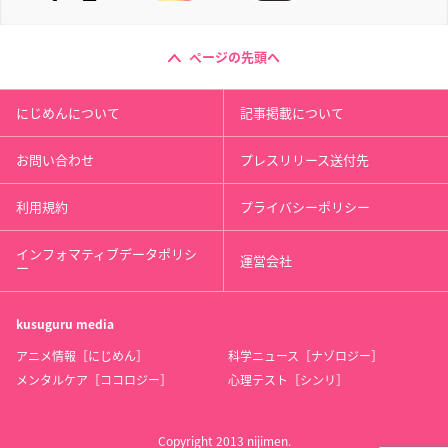
ページの先頭へ
にじめんについて
記事掲載について
お問い合わせ
プレスリリース送付先
利用規約
プライバシーポリシー
インフォマティブデータポリシ
運営会社
ー
kusuguru
media
アニメ情報［にじめん］
科学ニュース［ナゾロジー］
メンタルケア［ココロジー］
心理テスト［シンリ］
Copyright 2013 nijimen.