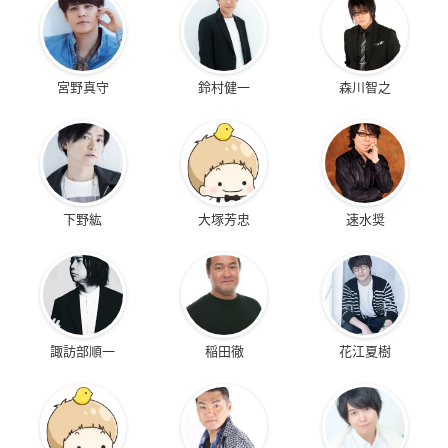
宮野真守
鈴村健一
森川智之
下野紘
大塚芳忠
速水奨
諏訪部順一
稲田徹
花江夏樹