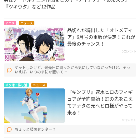
『ツキウタ』など12作品
アニメ
ニュース
品切れが続出した「オトメディ
ア」6月号の重版が決定！これが
最後のチャンス！
5コメント
ゲットしたけど、発売日に買ったから気にしていなかったけど、そう
いえば、いつのまにか置いて…
オタ活・推し活
ニュース
『キンプリ』速水ヒロのフィギ
ュアが予約開始！虹の先をこえ
てアナタの元へヒロ様がやって
来る！
8コメント
ちょっと顔面センター？