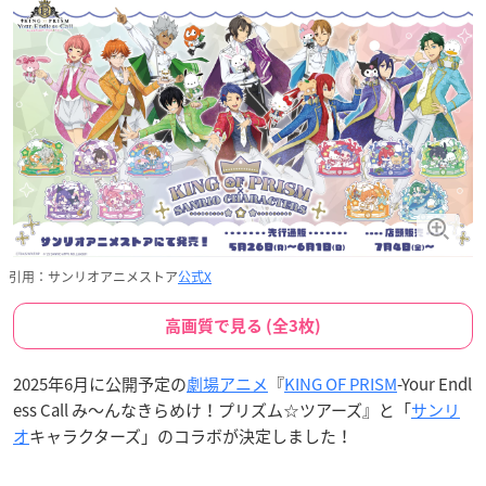
引用：サンリオアニメストア
公式X
高画質で見る (全3枚)
2025年6月に公開予定の
劇場アニメ
『
KING OF PRISM
-Your Endl
ess Call み～んなきらめけ！プリズム☆ツアーズ』と「
サンリ
オ
キャラクターズ」のコラボが決定しました！