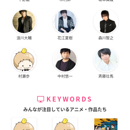
浪川大輔
花江夏樹
森川智之
村瀬歩
中村悠一
斉藤壮馬
KEYWORDS
みんなが注目しているアニメ・作品たち