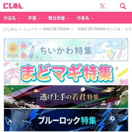
に
じ
め
ん
作品名
声優
舞台俳優
作者名
にじめん
>
ニュース
>
KING OF PRISM
> 「KING OF PRISM×サンリ