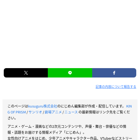
記事の内容について報告する
このページは
kusuguru株式会社
のにじめん編集部が作成・配信しています。
KIN
G OF PRISM
/
サンリオ
/
劇場アニメ
/
ニュース
の最新情報はリンク先をご覧くだ
さい。
アニメ・ゲーム・漫画などの2次元コンテンツや、声優・舞台・俳優などの情
報・話題をお届けする情報メディア「にじめん」。
女性向けアニメをはじめ、少年アニメやキャラクター作品、VTuberなどストリー