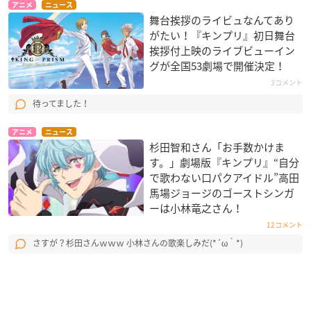
アニメ
ニュース
舞台挨拶のライビュなんてあり
がたい！『キンプリ』初日舞台
挨拶付上映のライブビューイン
グが全国53劇場で開催決定！
3コメント
待ってました！
アニメ
ニュース
杉田智和さん「お手数かけま
す。」劇場版『キンプリ』“自分
で歌わない口パクアイドル”高田
馬場ジョージのゴーストシンガ
ーは小林竜之さん！
12コメント
さすが？杉田さんｗｗｗ 小林さんの歌楽しみだ(*´ω｀*)