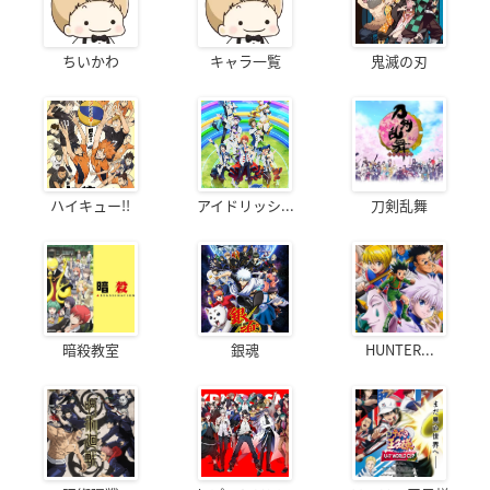
ちいかわ
キャラ一覧
鬼滅の刃
ハイキュー!!
アイドリッシ...
刀剣乱舞
暗殺教室
銀魂
HUNTER...