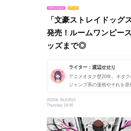
ファッション
グッズ
「文豪ストレイドッグス
発売！ルームワンピー
ッズまで◎
ライター：
渡辺せせり
アニメオタク歴20年。オタ
ジャンプ系の漫画やそれを原
2025年 06月05日
Thursday 18:00