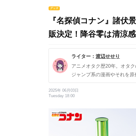
グッズ
『名探偵コナン』諸伏
販決定！降谷零は清涼
ライター：
渡辺せせり
アニメオタク歴20年。オタ
ジャンプ系の漫画やそれを原
2025年 06月03日
Tuesday 18:00