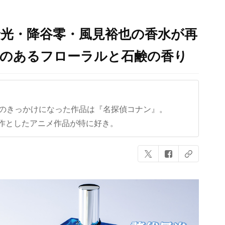
景光・降谷零・風見裕也の香水が再
感のあるフローラルと石鹸の香り
クのきっかけになった作品は『名探偵コナン』。
作としたアニメ作品が特に好き。