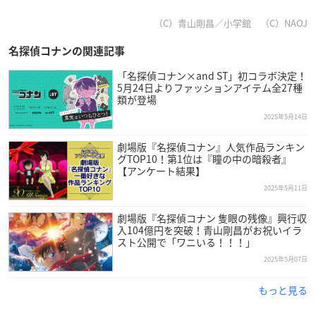
（C）青山剛昌／小学館 （C）NAOJ
名探偵コナンの関連記事
「名探偵コナン×and ST」初コラボ決定！
5月24日よりファッションアイテム全27種
類が登場
2025年5月14日
劇場版『名探偵コナン』人気作品ランキン
グTOP10！第1位は『瞳の中の暗殺者』
【アンケート結果】
2025年5月11日
劇場版『名探偵コナン 隻眼の残像』興行収
入104億円を突破！青山剛昌がお祝いイラ
スト公開で「ワニいる！！！」
2025年5月07日
もっと見る