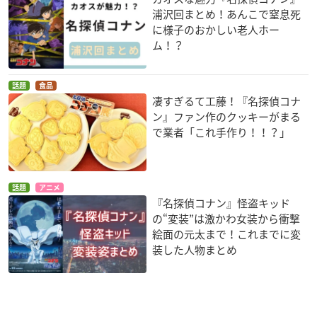
浦沢回まとめ！あんこで窒息死
に様子のおかしい老人ホー
ム！？
話題
食品
凄すぎるて工藤！『名探偵コナ
ン』ファン作のクッキーがまる
で業者「これ手作り！！？」
話題
アニメ
『名探偵コナン』怪盗キッド
の“変装”は激かわ女装から衝撃
絵面の元太まで！これまでに変
装した人物まとめ