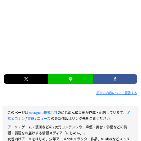
記事の内容について報告する
このページは
kusuguru株式会社
のにじめん編集部が作成・配信しています。
名
探偵コナン
/
書籍
/
ニュース
の最新情報はリンク先をご覧ください。
アニメ・ゲーム・漫画などの2次元コンテンツや、声優・舞台・俳優などの情
報・話題をお届けする情報メディア「にじめん」。
女性向けアニメをはじめ、少年アニメやキャラクター作品、VTuberなどストリー