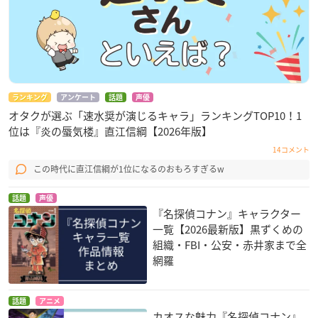
ランキング
アンケート
話題
声優
オタクが選ぶ「速水奨が演じるキャラ」ランキングTOP10！1
位は『炎の蜃気楼』直江信綱【2026年版】
14コメント
この時代に直江信綱が1位になるのおもろすぎるw
話題
声優
『名探偵コナン』キャラクター
一覧【2026最新版】黒ずくめの
組織・FBI・公安・赤井家まで全
網羅
話題
アニメ
カオスな魅力『名探偵コナン』