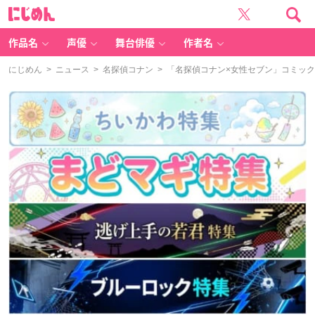
に
じ
め
ん
作品名
声優
舞台俳優
作者名
にじめん
>
ニュース
>
名探偵コナン
> 「名探偵コナン×女性セブン」コミッ