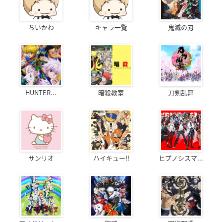
ちいかわ
キャラ一覧
鬼滅の刃
HUNTER...
暗殺教室
刀剣乱舞
サンリオ
ハイキュー!!
ヒプノシスマ...