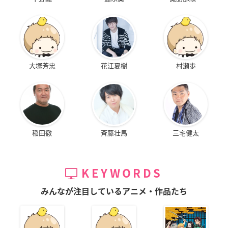
大塚芳忠
花江夏樹
村瀬歩
稲田徹
斉藤壮馬
三宅健太
KEYWORDS
みんなが注目しているアニメ・作品たち