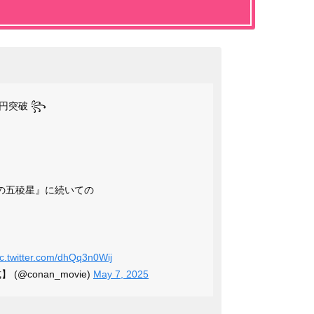
億円突破 ꧂
ルの五稜星』に続いての
ic.twitter.com/dhQq3n0Wij
 (@conan_movie)
May 7, 2025