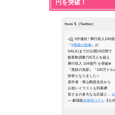
円を突破！
꧁ 3作連続 ! 興行収入100
『
#隻眼の残像
』が
5/6(火)までの公開19日間で
観客動員数726万人を超え
興行収入 104億円 を突破❄️
『黒鉄の魚影』『100万ド
快挙となりました✨
原作者・青山剛昌先生から
お祝いイラストも到着🎁
皆さまの多大なる応援と…
p
— 劇場版
名探偵コナン
【公式】