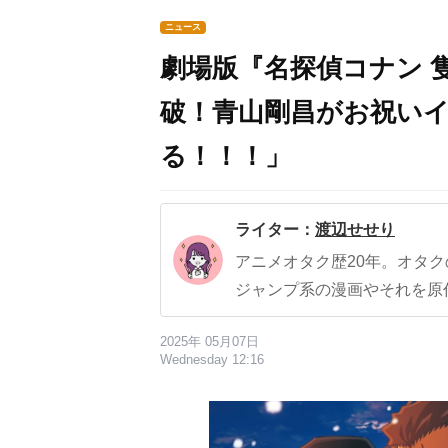
ニュース
劇場版『名探偵コナン 
破！青山剛昌がお祝い
る！！！」
ライター：
渡辺せせり
アニメオタク歴20年。オタ
ジャンプ系の漫画やそれを原
2025年 05月07日
Wednesday 12:16