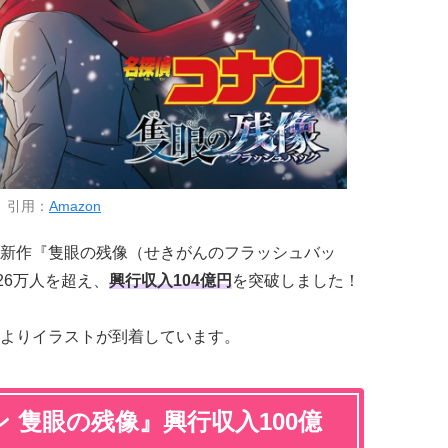
引用：
Amazon
新作『隻眼の残像（せきがんのフラッシュバッ
26万人を超え、
興行収入104億円
を突破しました！
よりイラストが到着しています。
 隻眼の残像』興行収入100億