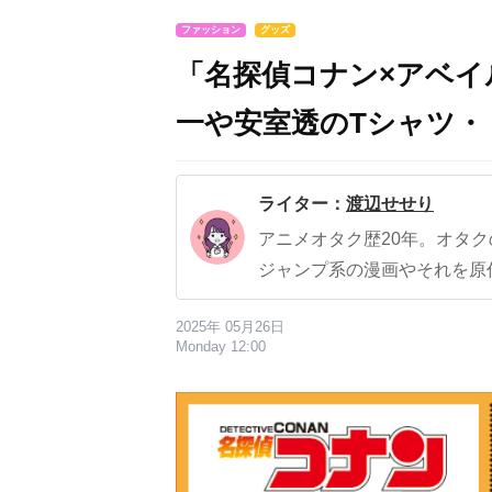
ファッション
グッズ
「名探偵コナン×アベイ
一や安室透のTシャツ・
ライター：
渡辺せせり
アニメオタク歴20年。オタ
ジャンプ系の漫画やそれを原
2025年 05月26日
Monday 12:00