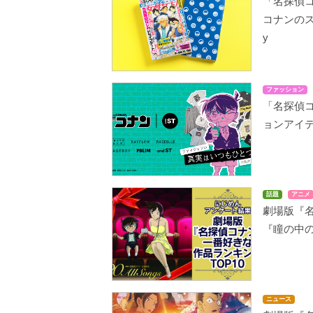
「名探偵
コナンのス
y
ファッション
「名探偵コ
ョンアイテ
話題
アニメ
劇場版『名
『瞳の中
ニュース