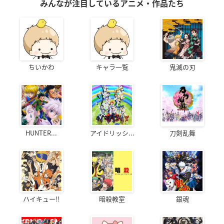
みんなが注目しているアニメ・作品たち
ちいかわ
キャラ一覧
鬼滅の刃
HUNTER...
アイドリッシ...
刀剣乱舞
ハイキュー!!
暗殺教室
銀魂