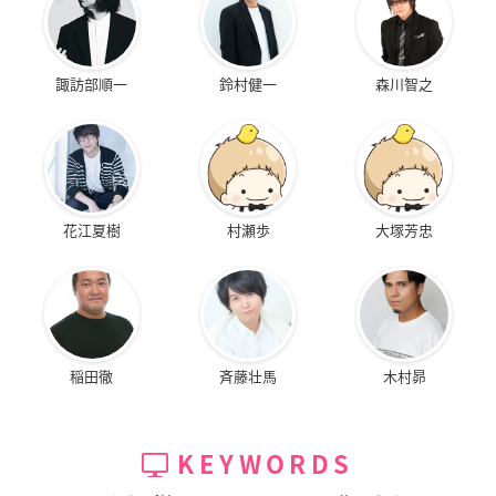
諏訪部順一
鈴村健一
森川智之
花江夏樹
村瀬歩
大塚芳忠
稲田徹
斉藤壮馬
木村昴
KEYWORDS