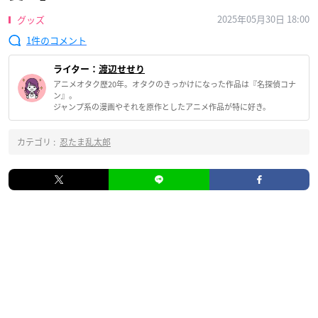
2025年05月30日 18:00
グッズ
1
ライター：
渡辺せせり
アニメオタク歴20年。オタクのきっかけになった作品は『名探偵コナ
ン』。
ジャンプ系の漫画やそれを原作としたアニメ作品が特に好き。
カテゴリ :
忍たま乱太郎