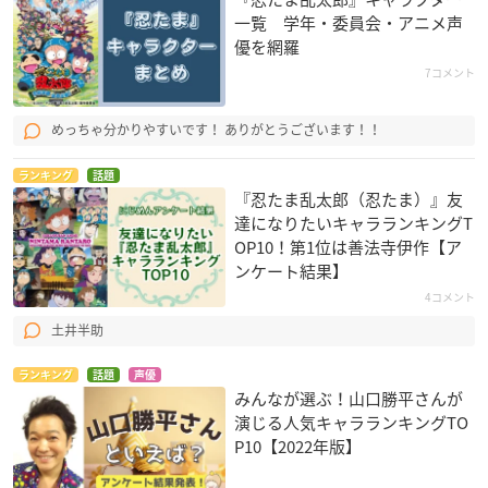
一覧 学年・委員会・アニメ声
優を網羅
7コメント
めっちゃ分かりやすいです！ ありがとうございます！！
ランキング
話題
『忍たま乱太郎（忍たま）』友
達になりたいキャラランキングT
OP10！第1位は善法寺伊作【ア
ンケート結果】
4コメント
土井半助
ランキング
話題
声優
みんなが選ぶ！山口勝平さんが
演じる人気キャラランキングTO
P10【2022年版】