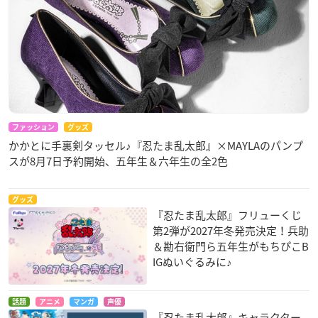
ファッション
グッズ
かかとに手裏剣タッセル♪『忍たま乱太郎』×MAYLAのパンプ
スが8月7日予約開始、五年生＆六年生の全2色
グッズ
『忍たま乱太郎』フリューくじ
第2弾が2027年冬発売決定！兵助
＆勘右衛門ら五年生がもちぴこB
IGぬいぐるみに♪
話題
アニメ
マンガ
声優
『忍たま乱太郎』キャラクター