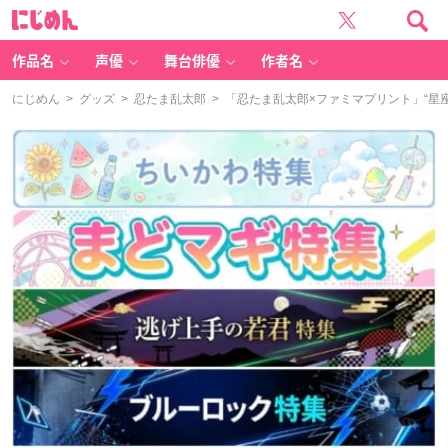
に
じ
め
ん
作品名
声優
舞台俳優
作者名
にじめん
>
グッズ
>
忍たま乱太郎
> 「忍たま乱太郎×ファミマプリント」“星