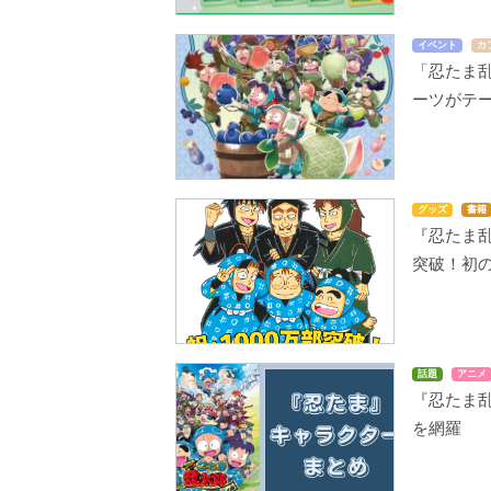
イベント
カ
「忍たま
ーツがテ
グッズ
書籍
『忍たま乱
突破！初
話題
アニメ
『忍たま
を網羅