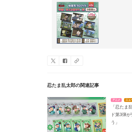
忍たま乱太郎の関連記事
アニメ
ニュ
「忍たま乱
ド第3弾
う」