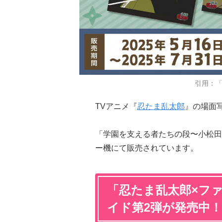
引用：
TVアニメ『
忍たま乱太郎
』の場面
「学園を支える者たちの段〜小松田
ー機にて販売されています。
「忍たま乱太郎×フ
イド第2弾が発売中！