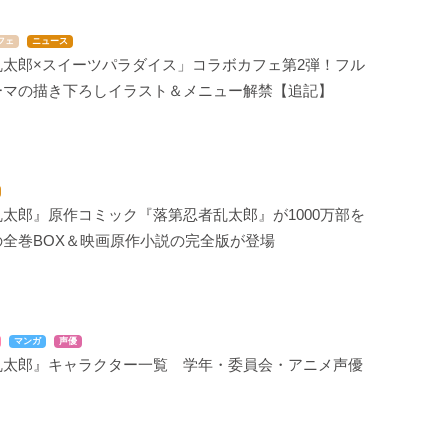
フェ
ニュース
乱太郎×スイーツパラダイス」コラボカフェ第2弾！フル
ーマの描き下ろしイラスト＆メニュー解禁【追記】
太郎』原作コミック『落第忍者乱太郎』が1000万部を
の全巻BOX＆映画原作小説の完全版が登場
マンガ
声優
乱太郎』キャラクター一覧 学年・委員会・アニメ声優