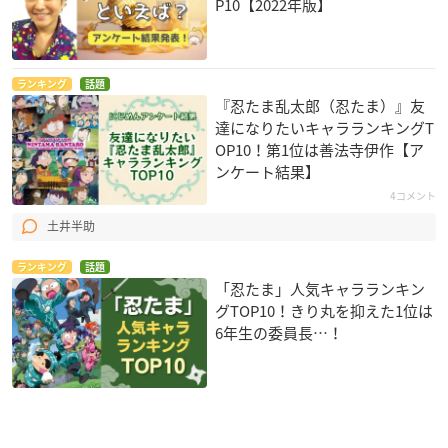
P10【2022年版】
ランキング
話題
『忍たま乱太郎（忍たま）』友
達になりたいキャラランキングT
OP10！第1位は善法寺伊作【ア
ンケート結果】
4コメント
土井半助
ランキング
話題
「忍たま」人気キャラランキン
グTOP10！きり丸を抑えた1位は
6年生の委員長…！