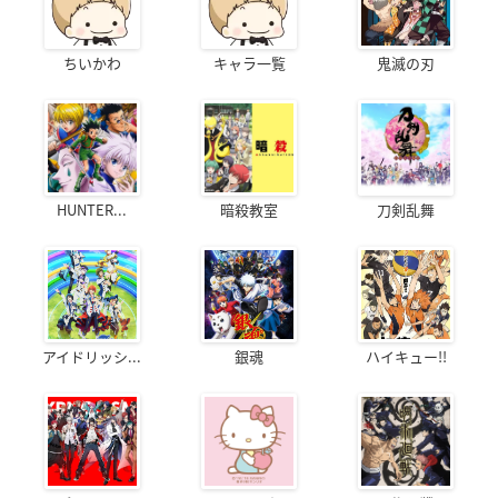
ちいかわ
キャラ一覧
鬼滅の刃
HUNTER...
暗殺教室
刀剣乱舞
アイドリッシ...
銀魂
ハイキュー!!