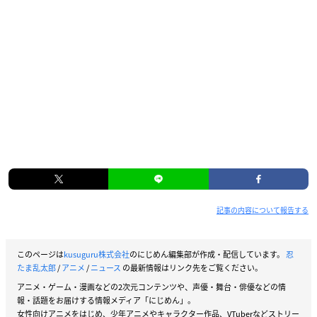
記事の内容について報告する
このページは
kusuguru株式会社
のにじめん編集部が作成・配信しています。
忍
たま乱太郎
/
アニメ
/
ニュース
の最新情報はリンク先をご覧ください。
アニメ・ゲーム・漫画などの2次元コンテンツや、声優・舞台・俳優などの情
報・話題をお届けする情報メディア「にじめん」。
女性向けアニメをはじめ、少年アニメやキャラクター作品、VTuberなどストリー