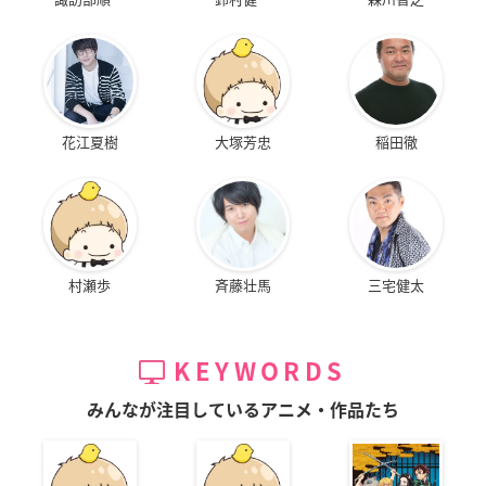
花江夏樹
大塚芳忠
稲田徹
村瀬歩
斉藤壮馬
三宅健太
KEYWORDS
みんなが注目しているアニメ・作品たち