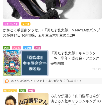
ファッション
グッズ
かかとに手裏剣タッセル♪『忍たま乱太郎』×MAYLAのパンプ
スが8月7日予約開始、五年生＆六年生の全2色
話題
アニメ
マンガ
声優
『忍たま乱太郎』キャラクター
一覧 学年・委員会・アニメ声
優を網羅
7コメント
めっちゃ分かりやすいです！ ありがとうございます！！
ランキング
話題
声優
みんなが選ぶ！山口勝平さんが
演じる人気キャラランキングTO