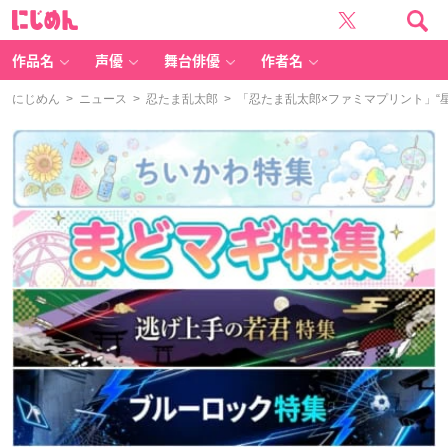
に
じ
め
ん
作品名
声優
舞台俳優
作者名
にじめん
>
ニュース
>
忍たま乱太郎
> 「忍たま乱太郎×ファミマプリント」“