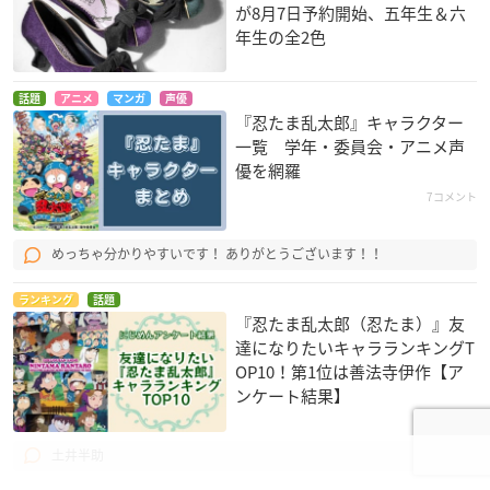
が8月7日予約開始、五年生＆六
年生の全2色
話題
アニメ
マンガ
声優
『忍たま乱太郎』キャラクター
一覧 学年・委員会・アニメ声
優を網羅
7コメント
めっちゃ分かりやすいです！ ありがとうございます！！
ランキング
話題
『忍たま乱太郎（忍たま）』友
達になりたいキャラランキングT
OP10！第1位は善法寺伊作【ア
ンケート結果】
4コメント
土井半助