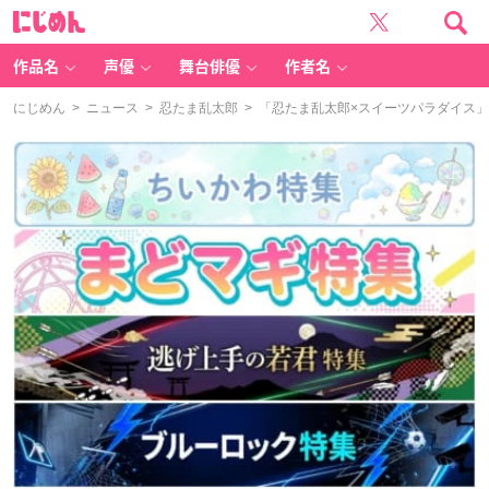
に
じ
め
ん
作品名
声優
舞台俳優
作者名
にじめん
>
ニュース
>
忍たま乱太郎
> 「忍たま乱太郎×スイーツパラダイス