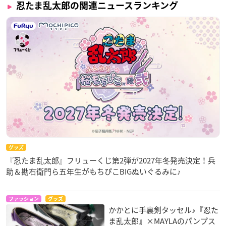
忍たま乱太郎の関連ニュースランキング
グッズ
『忍たま乱太郎』フリューくじ第2弾が2027年冬発売決定！兵
助＆勘右衛門ら五年生がもちぴこBIGぬいぐるみに♪
ファッション
グッズ
かかとに手裏剣タッセル♪『忍た
ま乱太郎』×MAYLAのパンプス