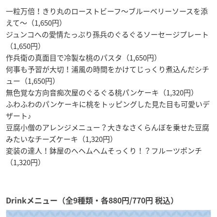
一粒万倍！きり丸のローストビーフ～ブルーベリーソースを添
えて～（1,650円）
ジュンコへの愛情たっぷり孫兵のぐるぐるソーセージプレート
（1,650円）
作兵衛の真面目で冷製な桃のパスタ（1,650円）
何事も予習が大切！浦風の時間をかけてじっくり煮込んだシチ
ュー（1,650円）
無色覚な方向音痴次屋のぐるぐる桃パンケーキ（1,320円）
ふわふわのパンケーキに桃をトッピングした見た目も可愛いデ
ザート♪
豆腐小僧のアレンジメニュー？大きなさくらんぼを乗せた豆腐
みたいなチーズケーキ（1,320円）
変装の達人！鉢屋のへヘムヘムそっくり！？フルーツポンチ
（1,320円）
Drinkメニュー（全9種類・各880円/770円 税込）