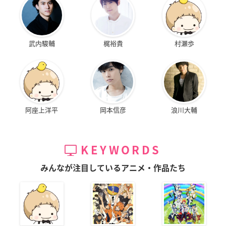
武内駿輔
梶裕貴
村瀬歩
阿座上洋平
岡本信彦
浪川大輔
KEYWORDS
みんなが注目しているアニメ・作品たち