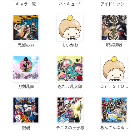
キャラ一覧
ハイキュー!!
アイドリッシ...
鬼滅の刃
ちいかわ
呪術廻戦
刀剣乱舞
忍たま乱太郎
Ｄｒ．ＳＴＯ...
銀魂
テニスの王子様
あんさんぶる...