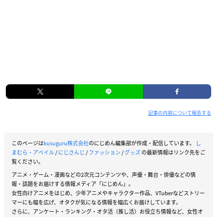
記事の内容について報告する
このページは
kusuguru株式会社
のにじめん編集部が作成・配信しています。
し
まむら・アベイル
/
にじさんじ
/
ファッション
/
グッズ
の最新情報はリンク先をご
覧ください。
アニメ・ゲーム・漫画などの2次元コンテンツや、声優・舞台・俳優などの情
報・話題をお届けする情報メディア「にじめん」。
女性向けアニメをはじめ、少年アニメやキャラクター作品、VTuberなどストリー
マーにも幅を広げ、オタクが気になる情報を幅広くお届けしています。
さらに、アンケート・ランキング・オタ活（推し活）お役立ち情報など、女性オ