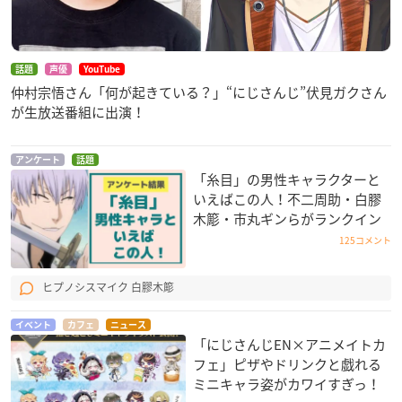
話題
声優
YouTube
仲村宗悟さん「何が起きている？」“にじさんじ”伏見ガクさん
が生放送番組に出演！
アンケート
話題
「糸目」の男性キャラクターと
いえばこの人！不二周助・白膠
木簓・市丸ギンらがランクイン
125コメント
ヒプノシスマイク 白膠木簓
イベント
カフェ
ニュース
「にじさんじEN×アニメイトカ
フェ」ピザやドリンクと戯れる
ミニキャラ姿がカワイすぎっ！