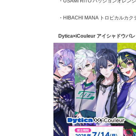
・USAMI RITO パッションオレン
・HIBACHI MANA トロピカルカ
Dytica×iCouleur アイシャドウパ