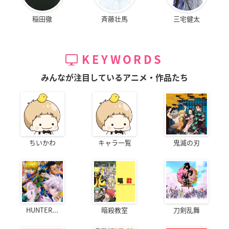
稲田徹
斉藤壮馬
三宅健太
KEYWORDS
みんなが注目しているアニメ・作品たち
ちいかわ
キャラ一覧
鬼滅の刃
HUNTER...
暗殺教室
刀剣乱舞