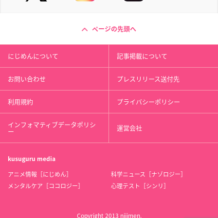
ページの先頭へ
にじめんについて
記事掲載について
お問い合わせ
プレスリリース送付先
利用規約
プライバシーポリシー
インフォマティブデータポリシ
運営会社
ー
kusuguru
media
アニメ情報［にじめん］
科学ニュース［ナゾロジー］
メンタルケア［ココロジー］
心理テスト［シンリ］
Copyright 2013 nijimen.