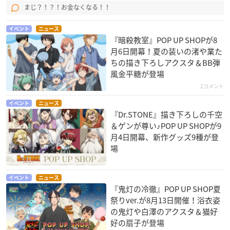
まじ？！？！お金なくなる！！
イベント
ニュース
『暗殺教室』POP UP SHOPが8
月6日開幕！夏の装いの渚や業た
ちの描き下ろしアクスタ＆BB弾
風金平糖が登場
2コメント
イベント
ニュース
『Dr.STONE』描き下ろしの千空
＆ゲンが尊い♪POP UP SHOPが9
月4日開幕、新作グッズ9種が登
場
イベント
ニュース
『鬼灯の冷徹』POP UP SHOP夏
祭りver.が8月13日開催！浴衣姿
の鬼灯や白澤のアクスタ＆猫好
好の扇子が登場