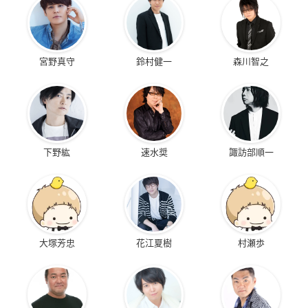
宮野真守
鈴村健一
森川智之
下野紘
速水奨
諏訪部順一
大塚芳忠
花江夏樹
村瀬歩