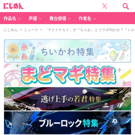
に
じ
め
ん
作品名
声優
舞台俳優
作者名
にじめん
>
ニュース
> 「マクドナルド」が『ちゃお』とコラボ匂わせ？『ミ