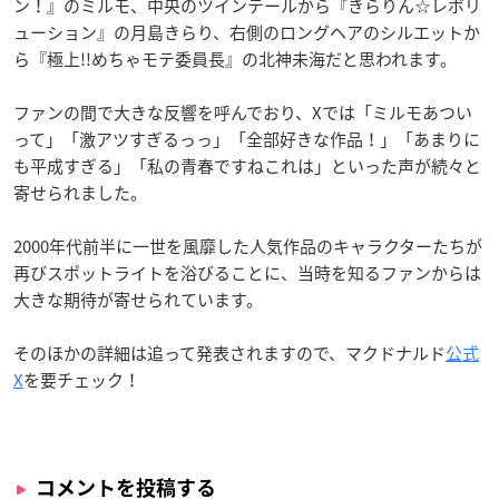
ン！』のミルモ、中央のツインテールから『きらりん☆レボリ
ューション』の月島きらり、右側のロングヘアのシルエットか
ら『極上!!めちゃモテ委員長』の北神未海だと思われます。
ファンの間で大きな反響を呼んでおり、Xでは「ミルモあつい
って」「激アツすぎるっっ」「全部好きな作品！」「あまりに
も平成すぎる」「私の青春ですねこれは」といった声が続々と
寄せられました。
2000年代前半に一世を風靡した人気作品のキャラクターたちが
再びスポットライトを浴びることに、当時を知るファンからは
大きな期待が寄せられています。
そのほかの詳細は追って発表されますので、マクドナルド
公式
X
を要チェック！
コメントを投稿する