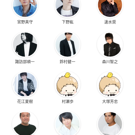
宮野真守
下野紘
速水奨
諏訪部順一
鈴村健一
森川智之
花江夏樹
村瀬歩
大塚芳忠