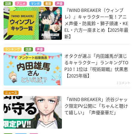
話題
アニメ
マンガ
書籍
声優
『WIND BREAKER（ウィンブ
レ）』キャラクター一覧！アニ
メ声優・防風鈴・獅子頭連・KE
EL・六方一座まとめ【2025年最
新】
ランキング
話題
声優
オタクが選ぶ「内田雄馬が演じ
るキャラクター」ランキングTO
P10！1位は『呪術廻戦』伏黒恵
【2025年版】
1コメント
ニュース
「WIND BREAKER」渋谷ジャッ
ク限定PV公開に「ちゃんと聴け
て嬉しい」「声優豪華だ」