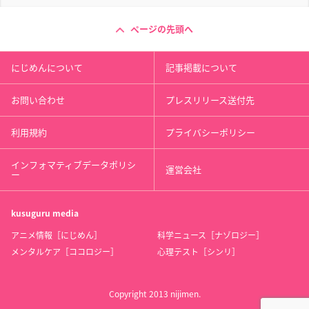
ページの先頭へ
にじめんについて
記事掲載について
お問い合わせ
プレスリリース送付先
利用規約
プライバシーポリシー
インフォマティブデータポリシ
運営会社
ー
kusuguru
media
アニメ情報［にじめん］
科学ニュース［ナゾロジー］
メンタルケア［ココロジー］
心理テスト［シンリ］
Copyright 2013 nijimen.