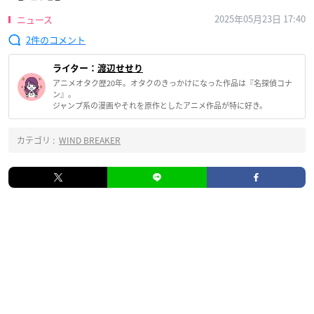
2025年05月23日 17:40
ニュース
2
ライター：
渡辺せせり
アニメオタク歴20年。オタクのきっかけになった作品は『名探偵コナ
ン』。
ジャンプ系の漫画やそれを原作としたアニメ作品が特に好き。
カテゴリ :
WIND BREAKER