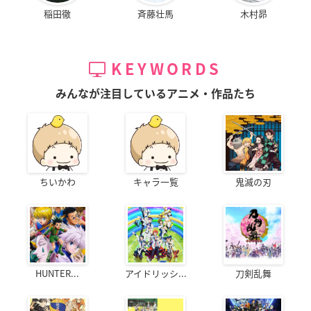
稲田徹
斉藤壮馬
木村昴
KEYWORDS
みんなが注目しているアニメ・作品たち
ちいかわ
キャラ一覧
鬼滅の刃
HUNTER...
アイドリッシ...
刀剣乱舞