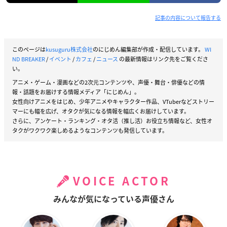
記事の内容について報告する
このページは
kusuguru株式会社
のにじめん編集部が作成・配信しています。
WI
ND BREAKER
/
イベント
/
カフェ
/
ニュース
の最新情報はリンク先をご覧くださ
い。
アニメ・ゲーム・漫画などの2次元コンテンツや、声優・舞台・俳優などの情
報・話題をお届けする情報メディア「にじめん」。
女性向けアニメをはじめ、少年アニメやキャラクター作品、VTuberなどストリー
マーにも幅を広げ、オタクが気になる情報を幅広くお届けしています。
さらに、アンケート・ランキング・オタ活（推し活）お役立ち情報など、女性オ
タクがワクワク楽しめるようなコンテンツも発信しています。
VOICE ACTOR
みんなが気になっている声優さん