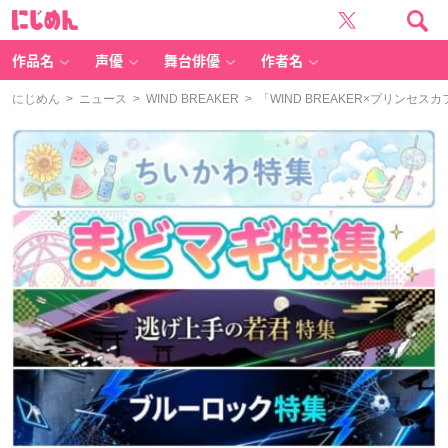
に
じ
め
ん
作品名
声優
舞台俳優
作者名
にじめん
>
ニュース
>
WIND BREAKER
> 「WIND BREAKER×プリ