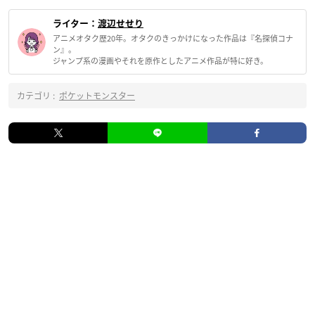
ライター：
渡辺せせり
アニメオタク歴20年。オタクのきっかけになった作品は『名探偵コナ
ン』。
ジャンプ系の漫画やそれを原作としたアニメ作品が特に好き。
カテゴリ :
ポケットモンスター