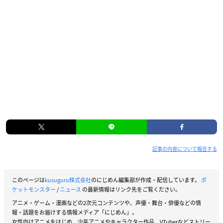
記事の内容について報告する
このページは
kusuguru株式会社
のにじめん編集部が作成・配信しています。
ポ
ケットモンスター
/
ニュース
の最新情報はリンク先をご覧ください。
アニメ・ゲーム・漫画などの2次元コンテンツや、声優・舞台・俳優などの情
報・話題をお届けする情報メディア「にじめん」。
女性向けアニメをはじめ、少年アニメやキャラクター作品、VTuberなどストリー