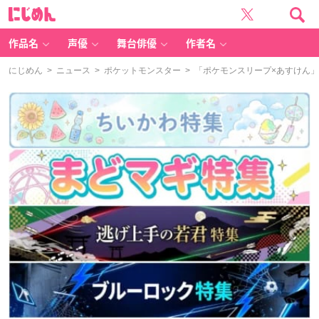
に
じ
め
ん
作品名
声優
舞台俳優
作者名
にじめん
>
ニュース
>
ポケットモンスター
> 「ポケモンスリープ×あすけん