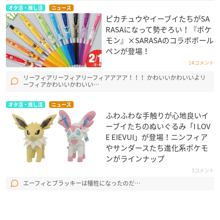
オタ活・推し活
ニュース
ピカチュウやイーブイたちがSA
RASAになって勢ぞろい！『ポケ
モン』×SARASAのコラボボール
ペンが登場！
14コメント
リーフィアリーフィアリーフィアアアア！！！ かわいいかわいいよリ
ーフィアかわいいかわいい…
オタ活・推し活
ニュース
ふわふわな手触りが心地良いイ
ーブイたちのぬいぐるみ「I LOV
E EIEVUI」が登場！ニンフィア
やサンダースたち進化系ポケモ
ンがラインナップ
3コメント
エーフィとブラッキーは犠牲になったのだ…