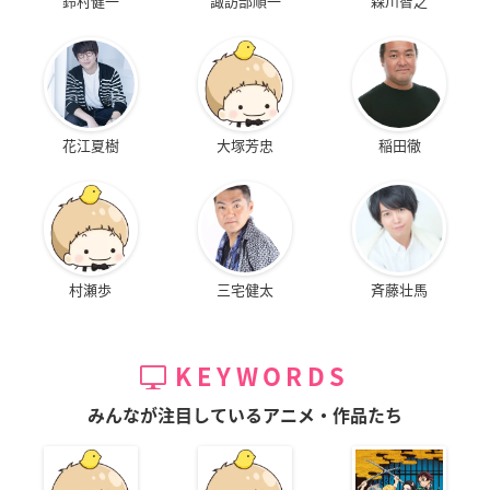
鈴村健一
諏訪部順一
森川智之
花江夏樹
大塚芳忠
稲田徹
村瀬歩
三宅健太
斉藤壮馬
KEYWORDS
みんなが注目しているアニメ・作品たち