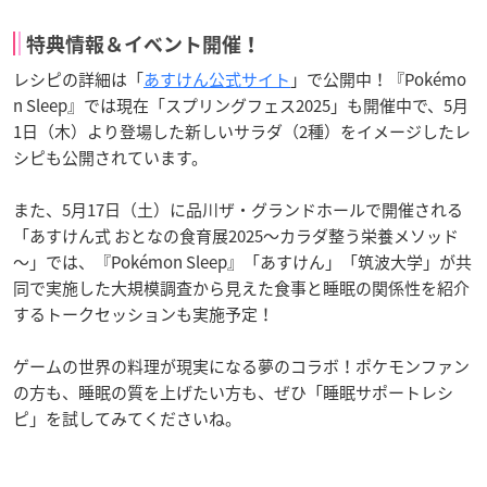
特典情報＆イベント開催！
レシピの詳細は「
あすけん公式サイト
」で公開中！『Pokémo
n Sleep』では現在「スプリングフェス2025」も開催中で、5月
1日（木）より登場した新しいサラダ（2種）をイメージしたレ
シピも公開されています。
また、5月17日（土）に品川ザ・グランドホールで開催される
「あすけん式 おとなの食育展2025～カラダ整う栄養メソッド
～」では、『Pokémon Sleep』「あすけん」「筑波大学」が共
同で実施した大規模調査から見えた食事と睡眠の関係性を紹介
するトークセッションも実施予定！
ゲームの世界の料理が現実になる夢のコラボ！ポケモンファン
の方も、睡眠の質を上げたい方も、ぜひ「睡眠サポートレシ
ピ」を試してみてくださいね。