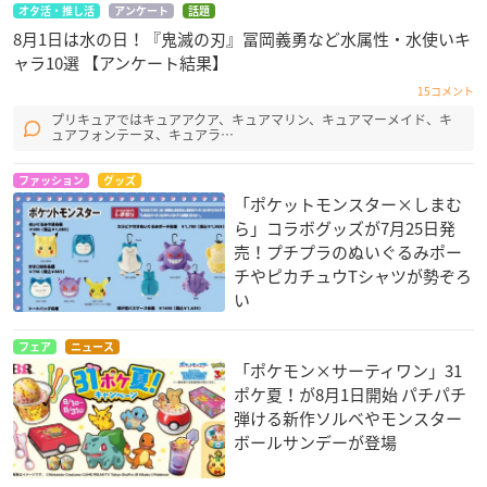
オタ活・推し活
アンケート
話題
8月1日は水の日！『鬼滅の刃』冨岡義勇など水属性・水使いキ
ャラ10選 【アンケート結果】
15コメント
プリキュアではキュアアクア、キュアマリン、キュアマーメイド、キ
ュアフォンテーヌ、キュアラ…
ファッション
グッズ
「ポケットモンスター×しまむ
ら」コラボグッズが7月25日発
売！プチプラのぬいぐるみポー
チやピカチュウTシャツが勢ぞろ
い
フェア
ニュース
「ポケモン×サーティワン」31
ポケ夏！が8月1日開始 パチパチ
弾ける新作ソルベやモンスター
ボールサンデーが登場