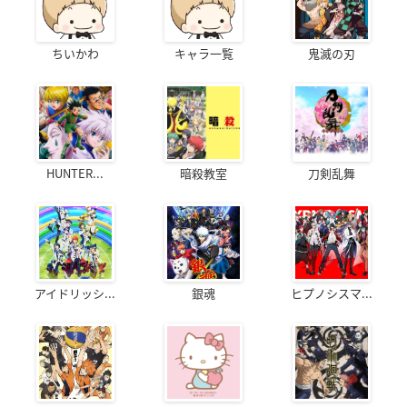
ちいかわ
キャラ一覧
鬼滅の刃
HUNTER...
暗殺教室
刀剣乱舞
アイドリッシ...
銀魂
ヒプノシスマ...