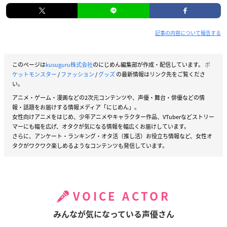
記事の内容について報告する
このページは
kusuguru株式会社
のにじめん編集部が作成・配信しています。
ポ
ケットモンスター
/
ファッション
/
グッズ
の最新情報はリンク先をご覧くださ
い。
アニメ・ゲーム・漫画などの2次元コンテンツや、声優・舞台・俳優などの情
報・話題をお届けする情報メディア「にじめん」。
女性向けアニメをはじめ、少年アニメやキャラクター作品、VTuberなどストリー
マーにも幅を広げ、オタクが気になる情報を幅広くお届けしています。
さらに、アンケート・ランキング・オタ活（推し活）お役立ち情報など、女性オ
タクがワクワク楽しめるようなコンテンツも発信しています。
VOICE ACTOR
みんなが気になっている声優さん