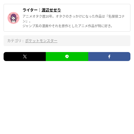
ライター：
渡辺せせり
アニメオタク歴20年。オタクのきっかけになった作品は『名探偵コナ
ン』。
ジャンプ系の漫画やそれを原作としたアニメ作品が特に好き。
カテゴリ :
ポケットモンスター