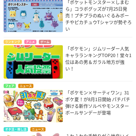
「ポケットモンスター×しまむ
ら」コラボグッズが7月25日発
売！プチプラのぬいぐるみポー
チやピカチュウTシャツが勢ぞろ
い
ランキング
アニメ
ゲーム
「ポケモン」ジムリーダー人気
キャラランキングTOP20！堂々1
位はあの男＆ガラル地方が強
い！
フェア
ニュース
「ポケモン×サーティワン」31
ポケ夏！が8月1日開始 パチパチ
弾ける新作ソルベやモンスター
ボールサンデーが登場
オタ活・推し活
ニュース