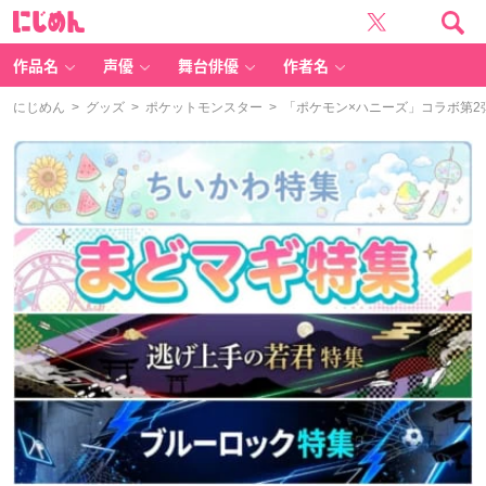
に
じ
め
ん
作品名
声優
舞台俳優
作者名
にじめん
>
グッズ
>
ポケットモンスター
> 「ポケモン×ハニーズ」コラボ第