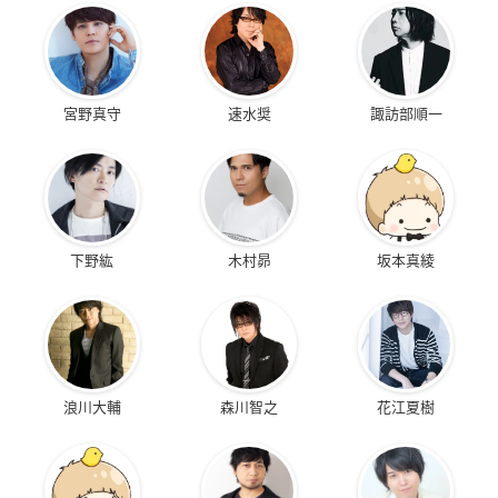
宮野真守
速水奨
諏訪部順一
下野紘
木村昴
坂本真綾
浪川大輔
森川智之
花江夏樹