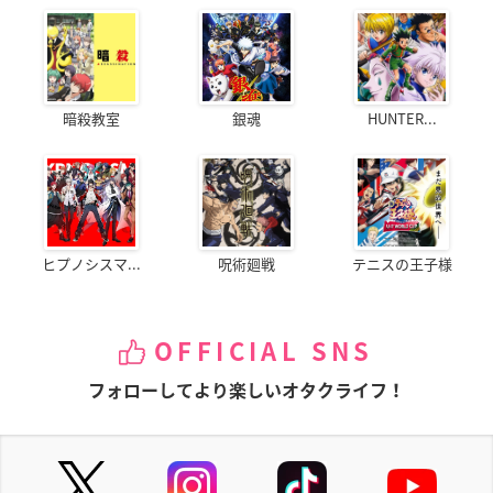
暗殺教室
銀魂
HUNTER...
ヒプノシスマ...
呪術廻戦
テニスの王子様
OFFICIAL SNS
フォローしてより楽しいオタクライフ！