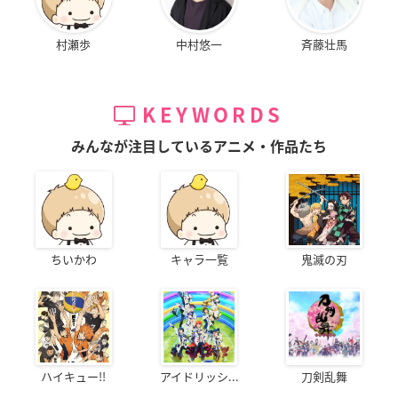
村瀬歩
中村悠一
斉藤壮馬
KEYWORDS
みんなが注目しているアニメ・作品たち
ちいかわ
キャラ一覧
鬼滅の刃
ハイキュー!!
アイドリッシ...
刀剣乱舞