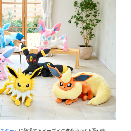
スター
』に登場するイーブイの進化形たち8匹が等