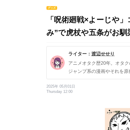
グッズ
「呪術廻戦×よーじや」
み”で虎杖や五条がお馴
ライター：
渡辺せせり
アニメオタク歴20年。オタ
ジャンプ系の漫画やそれを原
2025年 05月01日
Thursday 12:00