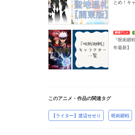
とめ！キ
劇場アニメ
『呪術廻戦
年最新】
このアニメ・作品の関連タグ
【ライター】渡辺せせり
呪術廻戦