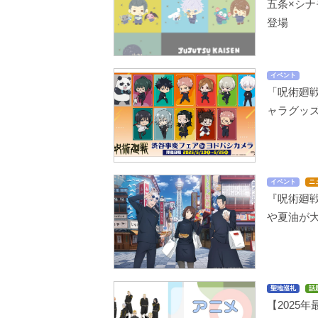
五条×シナ
登場
イベント
「呪術廻戦
ャラグッ
イベント
ニ
『呪術廻戦
や夏油が
聖地巡礼
話
【2025