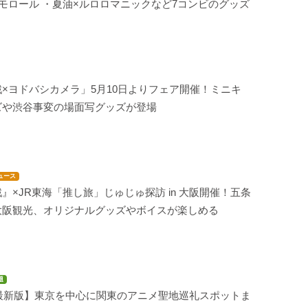
モロール ・夏油×ルロロマニックなど7コンビのグッズ
×ヨドバシカメラ」5月10日よりフェア開催！ミニキ
ズや渋谷事変の場面写グッズが登場
ュース
』×JR東海「推し旅」じゅじゅ探訪 in 大阪開催！五条
大阪観光、オリジナルグッズやボイスが楽しめる
題
年最新版】東京を中心に関東のアニメ聖地巡礼スポットま