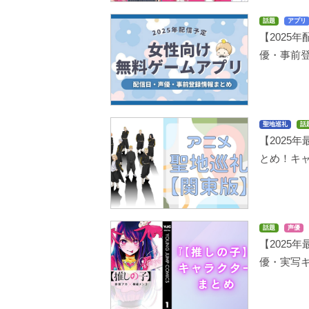
話題
アプリ
【2025
優・事前
聖地巡礼
話
【2025
とめ！キ
話題
声優
【2025
優・実写