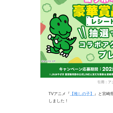
引用：ア
TVアニメ『
【推しの子】
』と宮崎
しました！