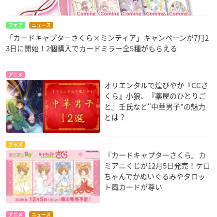
フェア
ニュース
「カードキャプターさくら×ミンティア」キャンペーンが7月2
3日に開始！2個購入でカードミラー全5種がもらえる
アニメ
オリエンタルで煌びやか『CCさ
くら』小狼、『薬屋のひとりご
と』壬氏など“中華男子”の魅力
とは？
グッズ
『カードキャプターさくら』カ
ミアニくじが12月5日発売！ケロ
ちゃんでかぬいぐるみやタロッ
ト風カードが尊い
アニメ
ニュース