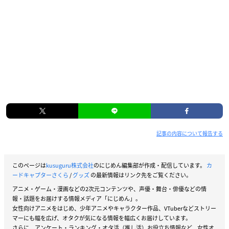
記事の内容について報告する
このページは
kusuguru株式会社
のにじめん編集部が作成・配信しています。
カ
ードキャプターさくら
/
グッズ
の最新情報はリンク先をご覧ください。
アニメ・ゲーム・漫画などの2次元コンテンツや、声優・舞台・俳優などの情
報・話題をお届けする情報メディア「にじめん」。
女性向けアニメをはじめ、少年アニメやキャラクター作品、VTuberなどストリー
マーにも幅を広げ、オタクが気になる情報を幅広くお届けしています。
さらに、アンケート・ランキング・オタ活（推し活）お役立ち情報など、女性オ