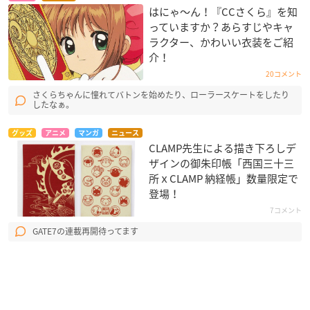
はにゃ〜ん！『CCさくら』を知
っていますか？あらすじやキャ
ラクター、かわいい衣装をご紹
介！
20コメント
さくらちゃんに憧れてバトンを始めたり、ローラースケートをしたり
したなぁ。
グッズ
アニメ
マンガ
ニュース
CLAMP先生による描き下ろしデ
ザインの御朱印帳「西国三十三
所ｘCLAMP 納経帳」数量限定で
登場！
7コメント
GATE7の連載再開待ってます