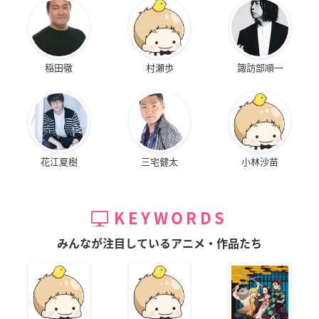
稲田徹
村瀬歩
諏訪部順一
花江夏樹
三宅健太
小林沙苗
KEYWORDS
みんなが注目しているアニメ・作品たち