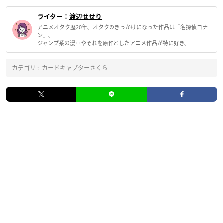
ライター：
渡辺せせり
アニメオタク歴20年。オタクのきっかけになった作品は『名探偵コナ
ン』。
ジャンプ系の漫画やそれを原作としたアニメ作品が特に好き。
カテゴリ :
カードキャプターさくら