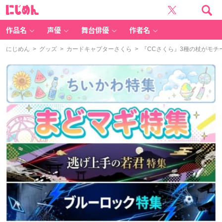
に
じ
め
ん
作品名
声優
舞台俳優
作者名
にじめん
>
グッズ
>
カードキャプターさくら
> 『CCさくら』3種の杖がモ