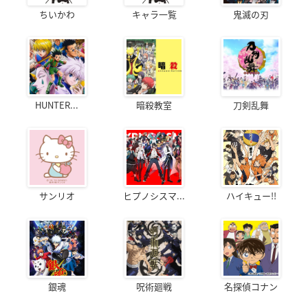
ちいかわ
キャラ一覧
鬼滅の刃
HUNTER...
暗殺教室
刀剣乱舞
サンリオ
ヒプノシスマ...
ハイキュー!!
銀魂
呪術廻戦
名探偵コナン