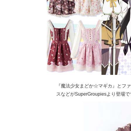
『魔法少女まどか☆マギカ』とファッ
スなどがSuperGroupiesより登場