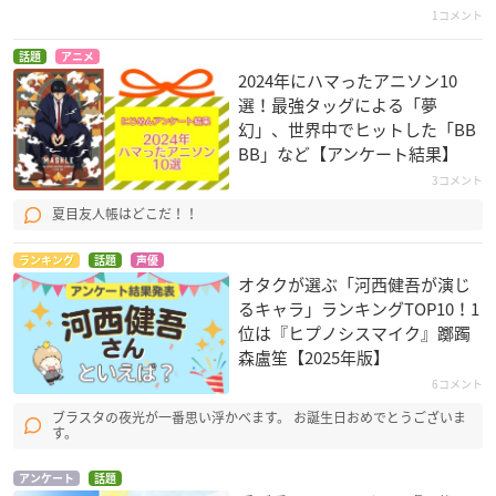
1コメント
話題
アニメ
2024年にハマったアニソン10
選！最強タッグによる「夢
幻」、世界中でヒットした「BB
BB」など【アンケート結果】
3コメント
夏目友人帳はどこだ！！
ランキング
話題
声優
オタクが選ぶ「河西健吾が演じ
るキャラ」ランキングTOP10！1
位は『ヒプノシスマイク』躑躅
森盧笙【2025年版】
6コメント
ブラスタの夜光が一番思い浮かべます。 お誕生日おめでとうございま
す。
アンケート
話題