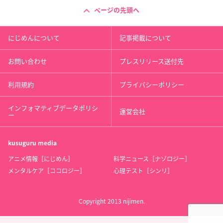
ページの先頭へ
にじめんについて
記事掲載について
お問い合わせ
プレスリリース送付先
利用規約
プライバシーポリシー
インフォマティブデータポリシ
運営会社
ー
kusuguru
media
アニメ情報［にじめん］
科学ニュース［ナゾロジー］
メンタルケア［ココロジー］
心理テスト［シンリ］
Copyright 2013 nijimen.