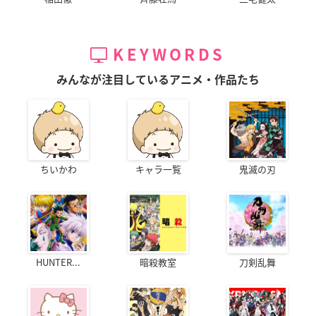
KEYWORDS
みんなが注目しているアニメ・作品たち
ちいかわ
キャラ一覧
鬼滅の刃
HUNTER...
暗殺教室
刀剣乱舞