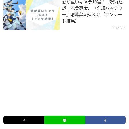
愛が重いキャラ10選！『呪術廻
戦』乙骨憂太、『忘却バッテリ
ー』清峰葉流火など【アンケー
ト結果】
2コメント