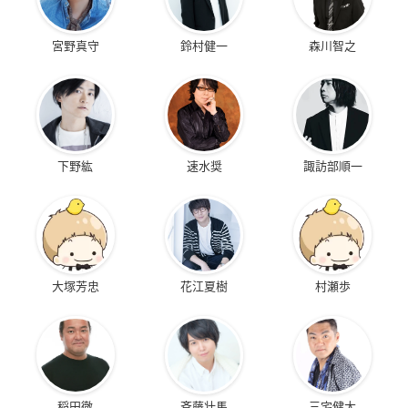
宮野真守
鈴村健一
森川智之
下野紘
速水奨
諏訪部順一
大塚芳忠
花江夏樹
村瀬歩
稲田徹
斉藤壮馬
三宅健太