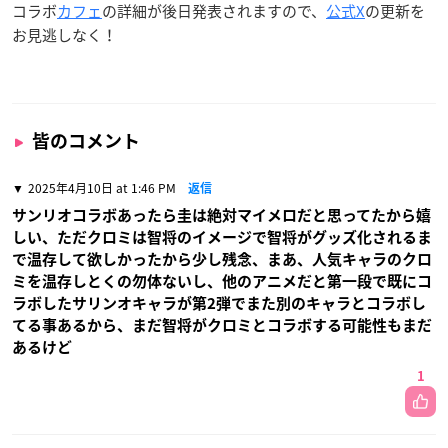
コラボ
カフェ
の詳細が後日発表されますので、
公式X
の更新を
お見逃しなく！
皆のコメント
2025年4月10日 at 1:46 PM
返信
サンリオコラボあったら圭は絶対マイメロだと思ってたから嬉
しい、ただクロミは智将のイメージで智将がグッズ化されるま
で温存して欲しかったから少し残念、まあ、人気キャラのクロ
ミを温存しとくの勿体ないし、他のアニメだと第一段で既にコ
ラボしたサリンオキャラが第2弾でまた別のキャラとコラボし
てる事あるから、まだ智将がクロミとコラボする可能性もまだ
あるけど
1