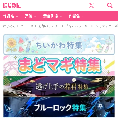
に
じ
め
ん
作品名
声優
舞台俳優
作者名
にじめん
>
ニュース
>
忘却バッテリー
> 「忘却バッテリー×サンリオ」コラ