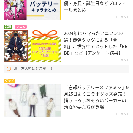
優・身長・誕生日などプロフィ
ールまとめ
1コメント
話題
アニメ
2024年にハマったアニソン10
選！最強タッグによる「夢
幻」、世界中でヒットした「BB
BB」など【アンケート結果】
3コメント
夏目友人帳はどこだ！！
グッズ
「忘却バッテリー×ファミマ」9
月25日よりコラボグッズ発売！
描き下ろしおそろいパーカーの
清峰や要たちが登場
1コメント