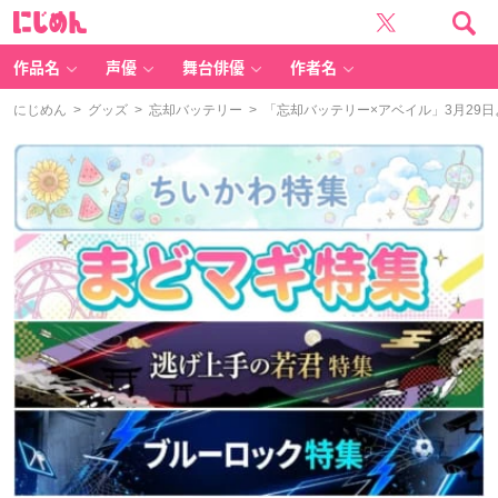
に
じ
め
ん
作品名
声優
舞台俳優
作者名
にじめん
>
グッズ
>
忘却バッテリー
> 「忘却バッテリー×アベイル」3月29