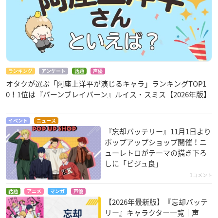
ランキング
アンケート
話題
声優
オタクが選ぶ「阿座上洋平が演じるキャラ」ランキングTOP1
0！1位は『バーンブレイバーン』ルイス・スミス【2026年版】
イベント
ニュース
『忘却バッテリー』11月1日より
ポップアップショップ開催！ニ
ューレトロがテーマの描き下ろ
しに「ビジュ良」
1コメント
話題
アニメ
マンガ
声優
【2026年最新版】『忘却バッテ
リー』キャラクター一覧｜声