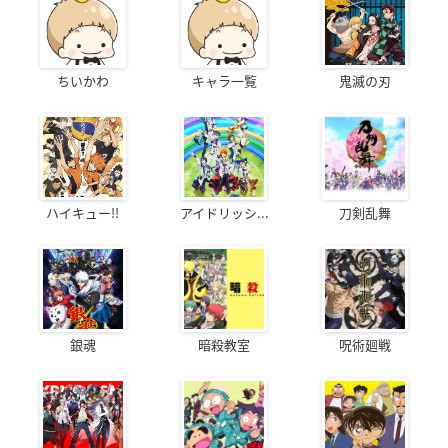
ちいかわ
キャラ一覧
鬼滅の刃
ハイキュー!!
アイドリッシ...
刀剣乱舞
銀魂
暗殺教室
呪術廻戦