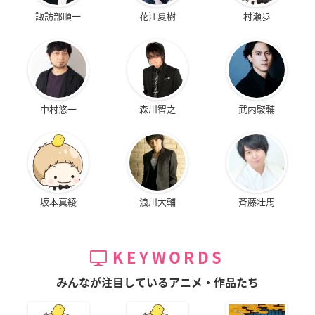
諏訪部順一
花江夏樹
村瀬歩
中村悠一
森川智之
武内駿輔
坂本真綾
浪川大輔
斉藤壮馬
KEYWORDS
みんなが注目しているアニメ・作品たち