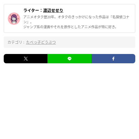
ライター：
渡辺せせり
アニメオタク歴20年。オタクのきっかけになった作品は『名探偵コナ
ン』。
ジャンプ系の漫画やそれを原作としたアニメ作品が特に好き。
カテゴリ :
たべっ子どうぶつ