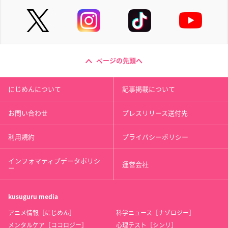
ページの先頭へ
にじめんについて
記事掲載について
お問い合わせ
プレスリリース送付先
利用規約
プライバシーポリシー
インフォマティブデータポリシ
運営会社
ー
kusuguru
media
アニメ情報［にじめん］
科学ニュース［ナゾロジー］
メンタルケア［ココロジー］
心理テスト［シンリ］