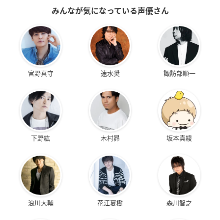
みんなが気になっている声優さん
宮野真守
速水奨
諏訪部順一
下野紘
木村昴
坂本真綾
浪川大輔
花江夏樹
森川智之