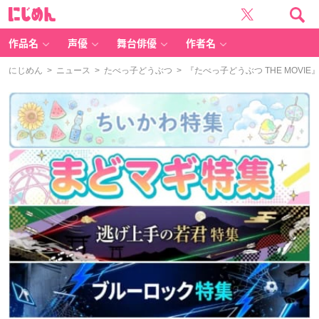
に
じ
め
ん
作品名
声優
舞台俳優
作者名
にじめん
>
ニュース
>
たべっ子どうぶつ
> 『たべっ子どうぶつ THE MO