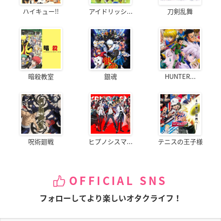
ハイキュー!!
アイドリッシ...
刀剣乱舞
暗殺教室
銀魂
HUNTER...
呪術廻戦
ヒプノシスマ...
テニスの王子様
OFFICIAL SNS
フォローしてより楽しいオタクライフ！