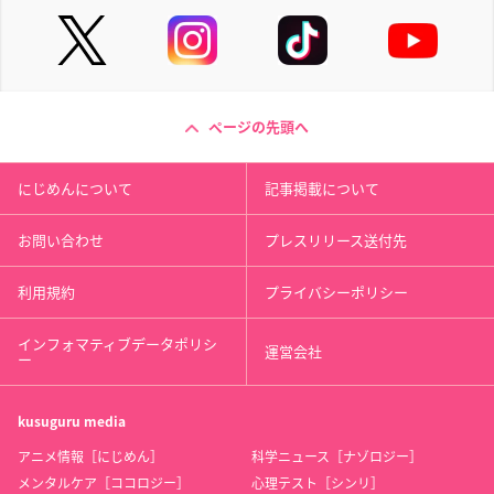
ページの先頭へ
にじめんについて
記事掲載について
お問い合わせ
プレスリリース送付先
利用規約
プライバシーポリシー
インフォマティブデータポリシ
運営会社
ー
kusuguru
media
アニメ情報［にじめん］
科学ニュース［ナゾロジー］
メンタルケア［ココロジー］
心理テスト［シンリ］