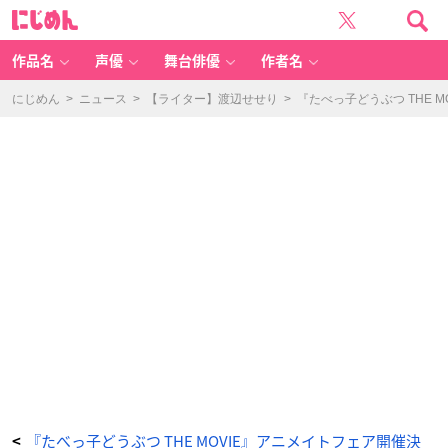
ア
に
ニ
じ
メ
め
イ
ん
ト
『た
作品名
声優
舞台俳優
作者名
べ
っ
子
ど
にじめん
>
ニュース
>
【ライター】渡辺せせり
>
『たべっ子どうぶつ THE
う
ぶ
つ
T
H
E
M
O
VI
E』
フ
ェ
ア
-
ア
ニ
メ
情
報
サ
イ
ト
に
じ
め
ん
『たべっ子どうぶつ THE MOVIE』アニメイトフェア開催決
<