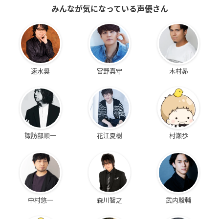
みんなが気になっている声優さん
速水奨
宮野真守
木村昴
諏訪部順一
花江夏樹
村瀬歩
中村悠一
森川智之
武内駿輔