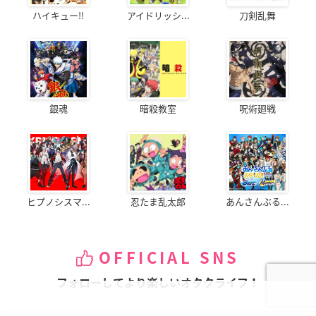
ハイキュー!!
アイドリッシ...
刀剣乱舞
銀魂
暗殺教室
呪術廻戦
ヒプノシスマ...
忍たま乱太郎
あんさんぶる...
OFFICIAL SNS
フォローしてより楽しいオタクライフ！