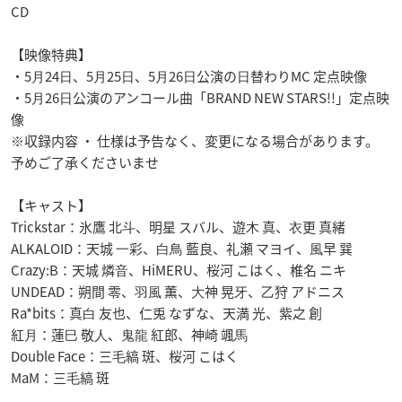
CD
【映像特典】
・5⽉24⽇、5⽉25⽇、5⽉26⽇公演の⽇替わりMC 定点映像
・5⽉26⽇公演のアンコール曲「BRAND NEW STARS!!」定点映
像
※収録内容 ・ 仕様は予告なく、変更になる場合があります。
予めご了承くださいませ
【キャスト】
Trickstar：氷鷹 北⽃、明星 スバル、遊⽊ 真、⾐更 真緒
ALKALOID：天城 ⼀彩、⽩⿃ 藍良、礼瀬 マヨイ、⾵早 巽
Crazy:B：天城 燐⾳、HiMERU、桜河 こはく、椎名 ニキ
UNDEAD：朔間 零、⽻⾵ 薫、⼤神 晃⽛、⼄狩 アドニス
Ra*bits：真⽩ 友也、仁兎 なずな、天満 光、紫之 創
紅⽉：蓮⺒ 敬⼈、⻤⿓ 紅郎、神崎 颯⾺
Double Face：三⽑縞 斑、桜河 こはく
MaM：三⽑縞 斑