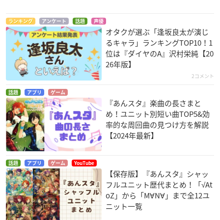
ランキング
アンケート
話題
声優
オタクが選ぶ「逢坂良太が演じ
るキャラ」ランキングTOP10！1
位は『ダイヤのA』沢村栄純【20
26年版】
2コメント
話題
アプリ
ゲーム
『あんスタ』楽曲の長さまと
め！ユニット別短い曲TOP5&効
率的な周回曲の見つけ方を解説
【2024年最新】
話題
アプリ
ゲーム
YouTube
【保存版】『あんスタ』シャッ
フルユニット歴代まとめ！「√At
oZ」から「M∀N∀」まで全12ユ
ニット一覧