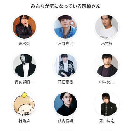
みんなが気になっている声優さん
速水奨
宮野真守
木村昴
諏訪部順一
花江夏樹
中村悠一
村瀬歩
武内駿輔
森川智之