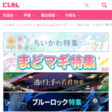
に
じ
め
ん
作品名
声優
舞台俳優
作者名
にじめん
>
ニュース
>
あんさんぶるスターズ！
> 『あんスタ』スタライ 8th