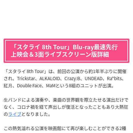
「スタライ 8th Tour」Blu-ray最速先⾏
上映会＆3⾯ライブスクリーン版詳細
「スタライ 8th Tour」は、前回の公演から約1年半ぶりに開催
され、Trickstar、ALKALOID、Crazy:B、UNDEAD、Ra*bits、
紅⽉、Double Face、MaMという8組のユニットが出演。
⽣バンドによる演奏や、楽曲の世界観を際⽴たせる演出だけで
なく、コロナ禍を経て声出しが復活となったこともあり⼤熱狂
の
ライブ
となりました。
この熱気溢れる公演を映画館にて再び楽しむことができる2種