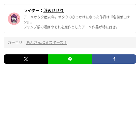
ライター：
渡辺せせり
アニメオタク歴20年。オタクのきっかけになった作品は『名探偵コナ
ン』。
ジャンプ系の漫画やそれを原作としたアニメ作品が特に好き。
カテゴリ :
あんさんぶるスターズ！