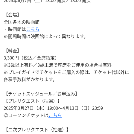
2025年6⽉7⽇（⼟）13:00 開演／18:00 開演
【会場】
全国各地の映画館
・映画館は
こちら
※開場時間は映画館によって異なります。
【料⾦】
3,300円（税込／全席指定）
※3歳以上有料／3歳未満で座席をご使⽤の場合は有料
※プレイガイドでチケットをご購⼊の際は、チケット代以外に
各種⼿数料がかかります。
【チケットスケジュール／お申込み】
【プレリクエスト（抽選）】
2025年3⽉27⽇（⽊）19:00〜4⽉13⽇（⽇）23:59
◎ローソンチケットは
こちら
【⼆次プレリクエスト（抽選）】