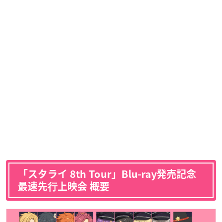
「スタライ 8th Tour」Blu-ray発売記念
最速先⾏上映会 概要