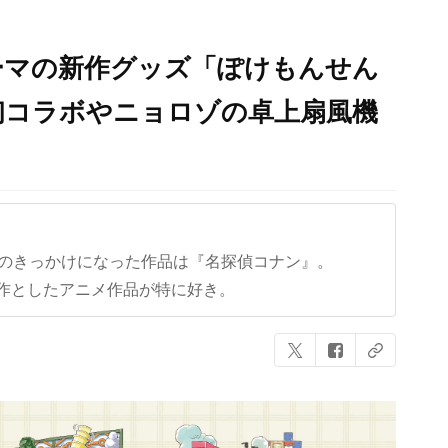
ーマの新作グッズ「ぽけもんせん
初コラボやニョロゾの卓上扇風機
クのきっかけになった作品は『名探偵コナン』。
作としたアニメ作品が特に好き。