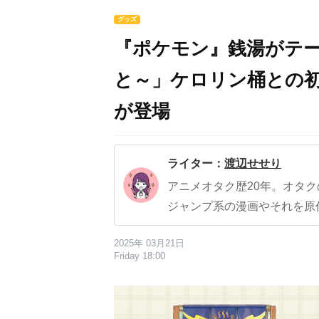
グッズ
『ポケモン』銭湯がテ
と～」ケロリン桶との
が登場
ライター：
渡辺せせり
アニメオタク歴20年。オタ
ジャンプ系の漫画やそれを原
2025年 03月21日
Friday 18:00