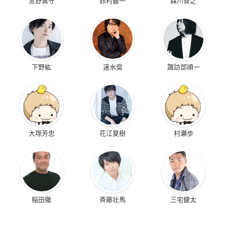
宮野真守
鈴村健一
森川智之
下野紘
速水奨
諏訪部順一
大塚芳忠
花江夏樹
村瀬歩
稲田徹
斉藤壮馬
三宅健太