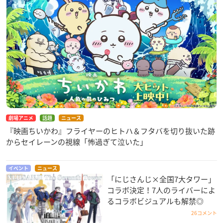
劇場アニメ
話題
ニュース
『映画ちいかわ』フライヤーのヒトハ＆フタバを切り抜いた跡
からセイレーンの視線「怖過ぎて泣いた」
イベント
ニュース
「にじさんじ×全国7大タワー」
コラボ決定！7人のライバーによ
るコラボビジュアルも解禁◎
26コメント