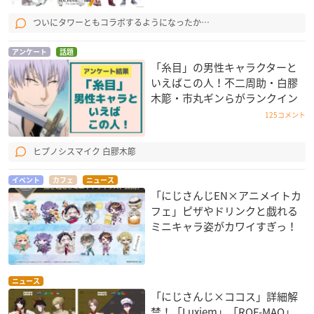
ついにタワーともコラボするようになったか…
アンケート
話題
「糸目」の男性キャラクターと
いえばこの人！不二周助・白膠
木簓・市丸ギンらがランクイン
125コメント
ヒプノシスマイク 白膠木簓
イベント
カフェ
ニュース
「にじさんじEN×アニメイトカ
フェ」ピザやドリンクと戯れる
ミニキャラ姿がカワイすぎっ！
ニュース
「にじさんじ×ココス」詳細解
禁！「Luxiem」「ROF-MAO」