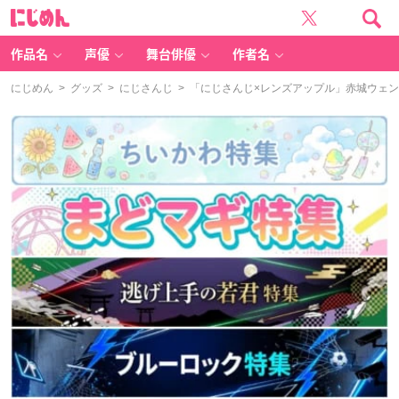
に
じ
め
ん
作品名
声優
舞台俳優
作者名
にじめん
>
グッズ
>
にじさんじ
> 「にじさんじ×レンズアップル」赤城ウェ