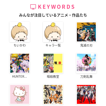
KEYWORDS
みんなが注目しているアニメ・作品たち
ちいかわ
キャラ一覧
鬼滅の刃
HUNTER...
暗殺教室
刀剣乱舞