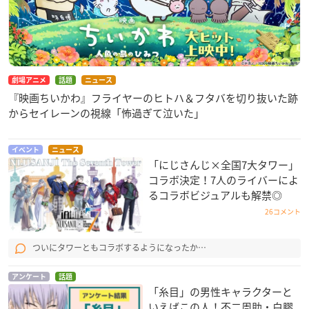
劇場アニメ
話題
ニュース
『映画ちいかわ』フライヤーのヒトハ＆フタバを切り抜いた跡
からセイレーンの視線「怖過ぎて泣いた」
イベント
ニュース
「にじさんじ×全国7大タワー」
コラボ決定！7人のライバーによ
るコラボビジュアルも解禁◎
26コメント
ついにタワーともコラボするようになったか…
アンケート
話題
「糸目」の男性キャラクターと
いえばこの人！不二周助・白膠