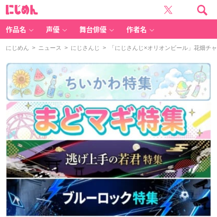
に
じ
め
ん
作品名
声優
舞台俳優
作者名
にじめん
>
ニュース
>
にじさんじ
> 「にじさんじ×オリオンビール」花畑チ