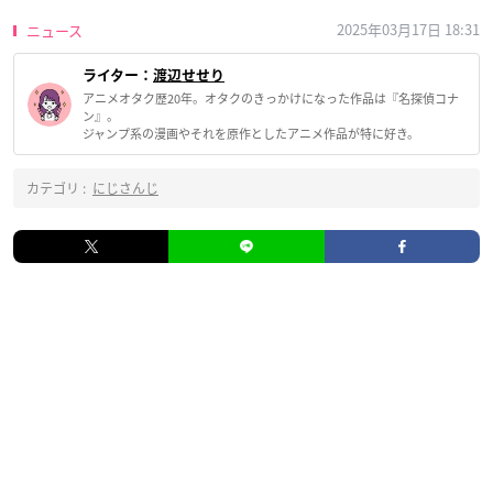
2025年03月17日 18:31
ニュース
ライター：
渡辺せせり
アニメオタク歴20年。オタクのきっかけになった作品は『名探偵コナ
ン』。
ジャンプ系の漫画やそれを原作としたアニメ作品が特に好き。
カテゴリ :
にじさんじ