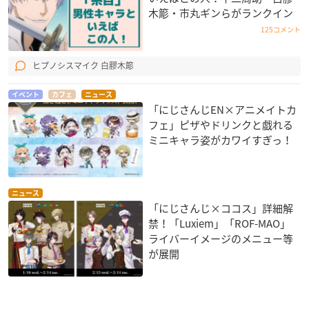
木簓・市丸ギンらがランクイン
125コメント
ヒプノシスマイク 白膠木簓
イベント
カフェ
ニュース
「にじさんじEN×アニメイトカ
フェ」ピザやドリンクと戯れる
ミニキャラ姿がカワイすぎっ！
ニュース
「にじさんじ×ココス」詳細解
禁！「Luxiem」「ROF-MAO」
ライバーイメージのメニュー等
が展開