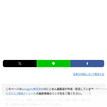
記事の内容について報告する
このページは
kusuguru株式会社
のにじめん編集部が作成・配信しています。
に
じさんじ
/
食品
/
ニュース
の最新情報はリンク先をご覧ください。
アニメ・ゲーム・漫画などの2次元コンテンツや、声優・舞台・俳優などの情
報・話題をお届けする情報メディア「にじめん」。