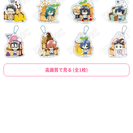
高画質で見る (全1枚)