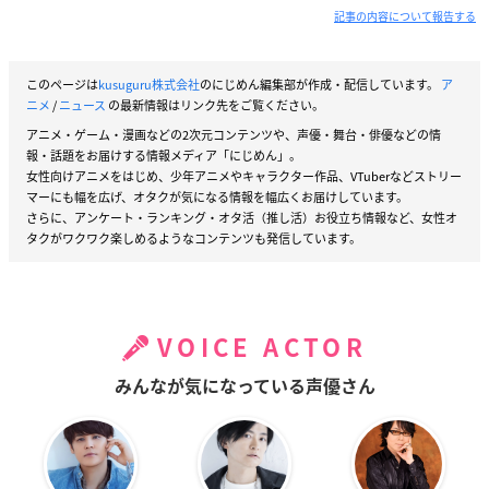
記事の内容について報告する
このページは
kusuguru株式会社
のにじめん編集部が作成・配信しています。
ア
ニメ
/
ニュース
の最新情報はリンク先をご覧ください。
アニメ・ゲーム・漫画などの2次元コンテンツや、声優・舞台・俳優などの情
報・話題をお届けする情報メディア「にじめん」。
女性向けアニメをはじめ、少年アニメやキャラクター作品、VTuberなどストリー
マーにも幅を広げ、オタクが気になる情報を幅広くお届けしています。
さらに、アンケート・ランキング・オタ活（推し活）お役立ち情報など、女性オ
タクがワクワク楽しめるようなコンテンツも発信しています。
VOICE ACTOR
みんなが気になっている声優さん