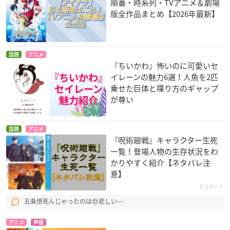
順番・時系列・TVアニメ＆劇場
版全作品まとめ【2026年最新】
話題
アニメ
『ちいかわ』怖いのに可愛いセ
イレーンの魅力6選！人魚を2匹
乗せた巨体と喋り方のギャップ
が尊い
話題
アニメ
『呪術廻戦』キャラクター生死
一覧！登場人物の生存状況をわ
かりやすく紹介【ネタバレ注
意】
6コメント
五条悟死んじゃったのは😞悲しい⋯
アニメ
声優