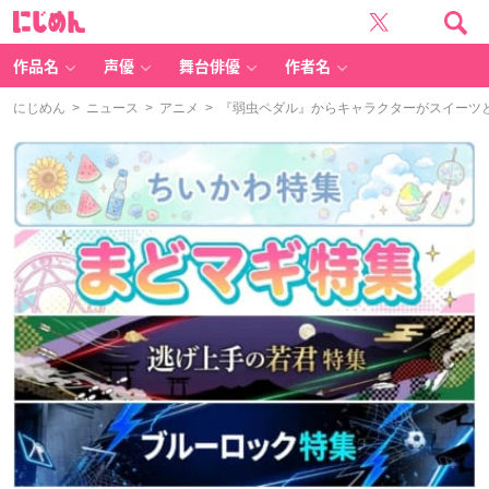
に
じ
め
ん
作品名
声優
舞台俳優
作者名
にじめん
>
ニュース
>
アニメ
> 『弱虫ペダル』からキャラクターがスイーツ