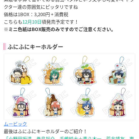
クター達の雰囲気にピッタリですね
価格は1BOX：3,200円 + 消費税
こちらも
12月10日
頃発売予定です！
※ミニ色紙はBOX販売のみですのでご注意ください。
ふにふにキーホルダー
ムービック
最後はふにふにキーホルダーのご紹介！
「小野田坂道、巻島裕介、手嶋純太＋青八木一、荒北靖友、東