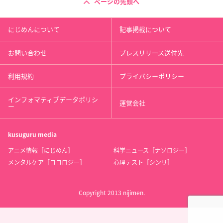
ページの先頭へ
にじめんについて
記事掲載について
お問い合わせ
プレスリリース送付先
利用規約
プライバシーポリシー
インフォマティブデータポリシ
運営会社
ー
kusuguru
media
アニメ情報［にじめん］
科学ニュース［ナゾロジー］
メンタルケア［ココロジー］
心理テスト［シンリ］
Copyright 2013 nijimen.