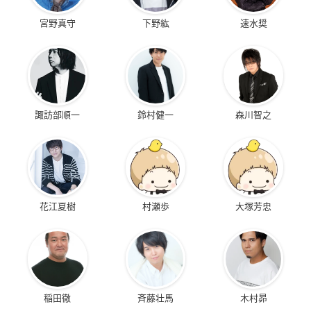
宮野真守
下野紘
速水奨
諏訪部順一
鈴村健一
森川智之
花江夏樹
村瀬歩
大塚芳忠
稲田徹
斉藤壮馬
木村昴