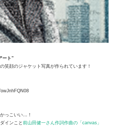
アート”
の笑顔のジャケット写真が作られています！
v=YowJnhFQN08
かっこいい…！
ダインこと
前山田健一さん作詞作曲の「canvas」