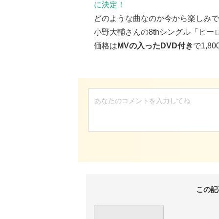
に決定！
どのような曲なのか今から楽しみで
小野大輔さんの8thシングル「ヒー
価格は
MVの入ったDVD付き
で1,80
この記