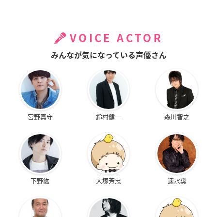
VOICE ACTOR
みんなが気になっている声優さん
宮野真守
鈴村健一
森川智之
下野紘
大塚芳忠
速水奨