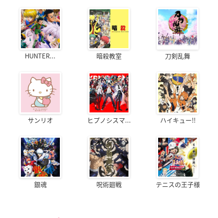
HUNTER...
暗殺教室
刀剣乱舞
サンリオ
ヒプノシスマ...
ハイキュー!!
銀魂
呪術廻戦
テニスの王子様