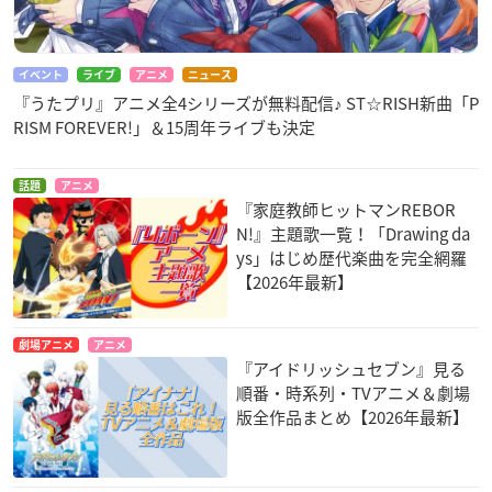
イベント
ライブ
アニメ
ニュース
『うたプリ』アニメ全4シリーズが無料配信♪ ST☆RISH新曲「P
RISM FOREVER!」＆15周年ライブも決定
話題
アニメ
『家庭教師ヒットマンREBOR
N!』主題歌一覧！「Drawing da
ys」はじめ歴代楽曲を完全網羅
【2026年最新】
劇場アニメ
アニメ
『アイドリッシュセブン』見る
順番・時系列・TVアニメ＆劇場
版全作品まとめ【2026年最新】