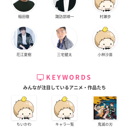
稲田徹
諏訪部順一
村瀬歩
花江夏樹
三宅健太
小林沙苗
KEYWORDS
みんなが注目しているアニメ・作品たち
ちいかわ
キャラ一覧
鬼滅の刃