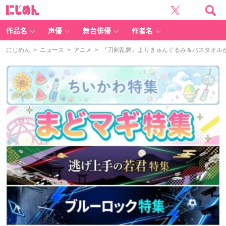
に
じ
め
ん
作品名
声優
舞台俳優
作者名
にじめん
>
ニュース
>
アニメ
> 『刀剣乱舞』よりきゅんぐるみ＆バスタオル