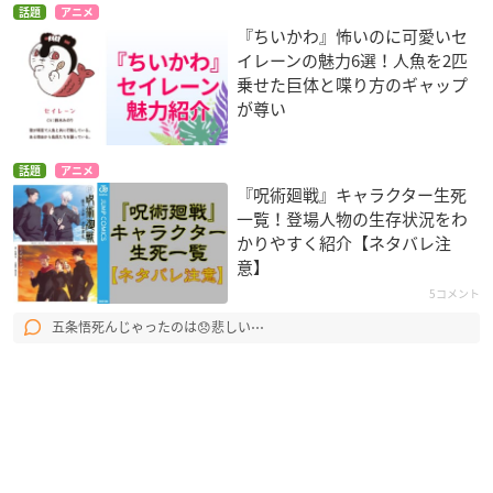
話題
アニメ
『ちいかわ』怖いのに可愛いセ
イレーンの魅力6選！人魚を2匹
乗せた巨体と喋り方のギャップ
が尊い
話題
アニメ
『呪術廻戦』キャラクター生死
一覧！登場人物の生存状況をわ
かりやすく紹介【ネタバレ注
意】
5コメント
五条悟死んじゃったのは😞悲しい⋯