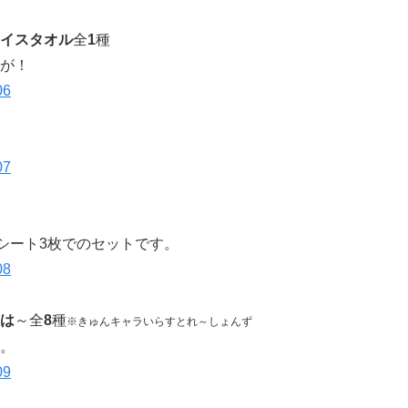
イスタオル
全
1
種
が！
アシート3枚でのセットです。
は
～全
8
種
※きゅんキャラいらすとれ～しょんず
。