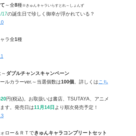
て
～全
8
種
※きゅんキャラいらすとれ～しょんず
/17
の誕生日で珍しく御幸が浮かれている？
ャラ全
1
種
は～
ダブルチャンスキャンペーン
ルカラーver.～当選個数は
100個
。詳しくは
こち
620
円(税込)。お取扱いは書店、TSUTAYA、アニメ
ます。発売日は
11月14日
より順次発売予定！
ォロー＆ＲＴで
きゅんキャラコンプリートセット