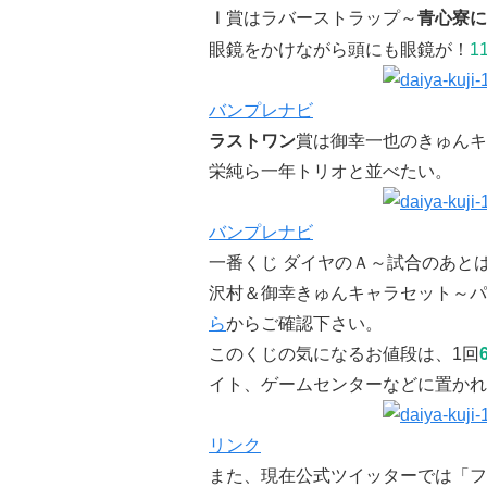
Ｉ
賞はラバーストラップ～
青心寮に
眼鏡をかけながら頭にも眼鏡が！
11
バンプレナビ
ラストワン
賞は御幸一也のきゅんキ
栄純ら一年トリオと並べたい。
バンプレナビ
一番くじ ダイヤのＡ～試合のあと
沢村＆御幸きゅんキャラセット～パー
ら
からご確認下さい。
このくじの気になるお値段は、1回
イト、ゲームセンターなどに置かれ
リンク
また、現在公式ツイッターでは「フ