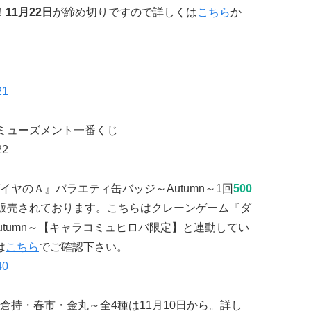
！
11月22日
が締め切りですので詳しくは
こちら
か
アミューズメント一番くじ
ヤのＡ』バラエティ缶バッジ～Autumn～1回
500
販売されております。こちらはクレーンゲーム『ダ
tumn～【キャラコミュヒロバ限定】と連動してい
は
こちら
でご確認下さい。
倉持・春市・金丸～全4種は11月10日から。詳し