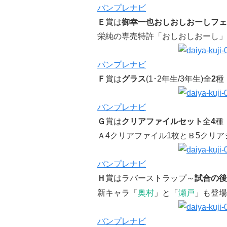
バンプレナビ
Ｅ
賞は
御幸一也おしおしおーしフェ
栄純の専売特許「おしおしおーし」
バンプレナビ
Ｆ
賞は
グラス
(1･2年生/3年生)全
2
種
バンプレナビ
Ｇ
賞は
クリアファイルセット
全
4
種
Ａ4クリアファイル1枚とＢ5クリ
バンプレナビ
Ｈ
賞はラバーストラップ～
試合の後
新キャラ「
奥村
」と「
瀬戸
」も登場
バンプレナビ