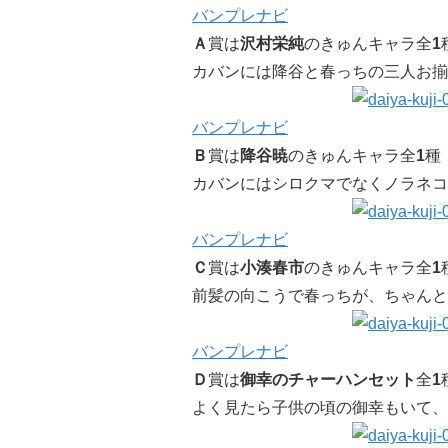
バンプレナビ
Ａ
賞は
沢村栄純
のきゅんキャラ全
1
カバンには降谷と春っちの三人お揃
バンプレナビ
Ｂ
賞は
降谷暁
のきゅんキャラ全
1
種
カバンにはシロクマでなくノラネコ
バンプレナビ
Ｃ
賞は
小湊春市
のきゅんキャラ全
1
前髪の向こうで春っちが、ちゃんと
バンプレナビ
Ｄ
賞は
御幸のチャーハンセット
全
1
よく見たら子供の頃の御幸もいて、