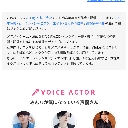
このページは
kusuguru株式会社
のにじめん編集部が作成・配信しています。
松
本保典
/
ムーミン
/
SK∞ エスケーエイト
/
幽☆遊☆白書
/
鋼の錬金術師
の最新情報
はリンク先をご覧ください。
アニメ・ゲーム・漫画などの2次元コンテンツや、声優・舞台・俳優などの情
報・話題をお届けする情報メディア「にじめん」。
女性向けアニメをはじめ、少年アニメやキャラクター作品、VTuberなどストリー
マーにも幅を広げ、オタクが気になる情報を幅広くお届けしています。
さらに、アンケート・ランキング・オタ活（推し活）お役立ち情報など、女性オ
タクがワクワク楽しめるようなコンテンツも発信しています。
VOICE ACTOR
みんなが気になっている声優さん