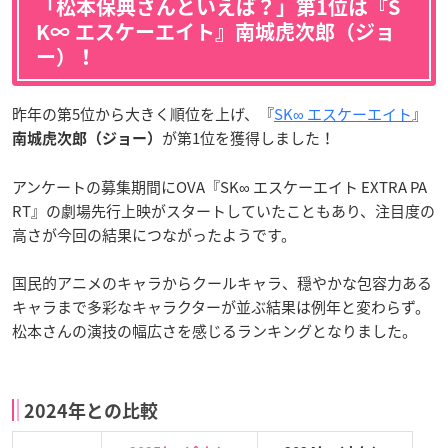
「松本保典さんといえば？」第1位は『S
K∞ エスケーエイト』南城虎次郎（ジョ
ー）！
昨年の第5位から大きく順位を上げ、『
SK∞ エスケーエイト
』
が第1位を獲得しました！
南城虎次郎（ジョー）
アンケートの募集期間にOVA『SK∞ エスケーエイト EXTRA PA
RT』の劇場先行上映がスタートしていたこともあり、注目度の
高さが今回の結果につながったようです。
国民的アニメのキャラからクールキャラ、穏やかな包容力ある
キャラまで多彩なキャラクターが並ぶ結果は例年と変わらず。
松本さんの演技の幅広さを感じるランキングとなりました。
2024年との比較