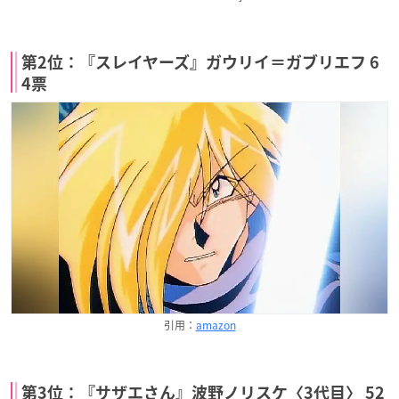
第2位：『スレイヤーズ』ガウリイ＝ガブリエフ 6
4票
引用：
amazon
第3位：『サザエさん』波野ノリスケ〈3代目〉 52