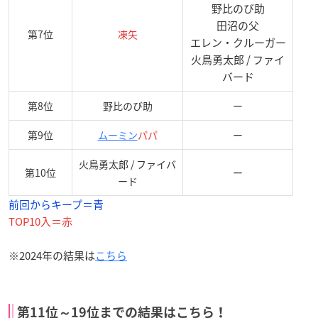
野比のび助
田沼の父
第7位
凍矢
エレン・クルーガー
火鳥勇太郎 / ファイ
バード
第8位
野比のび助
ー
第9位
ムーミン
パパ
ー
火鳥勇太郎 / ファイバ
第10位
ー
ード
前回からキープ＝青
TOP10入＝赤
※2024年の結果は
こちら
第11位～19位までの結果はこちら！