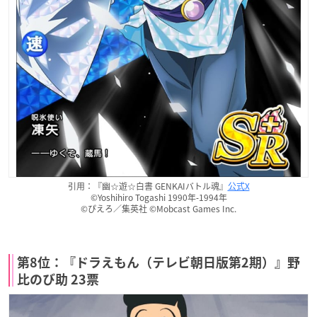
引用：『幽☆遊☆白書 GENKAIバトル魂』
公式X
©Yoshihiro Togashi 1990年‐1994年
©ぴえろ／集英社 ©Mobcast Games Inc.
第8位：『ドラえもん（テレビ朝日版第2期）』野
比のび助 23票