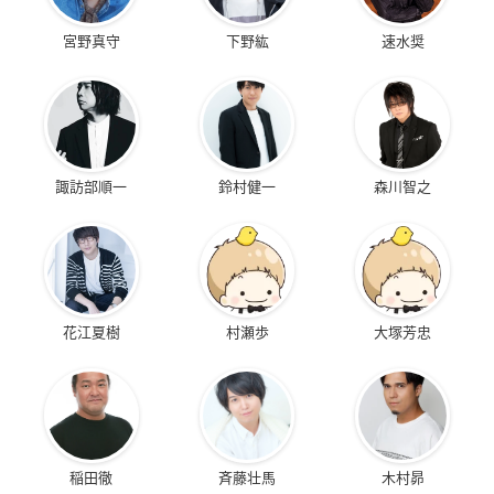
宮野真守
下野紘
速水奨
諏訪部順一
鈴村健一
森川智之
花江夏樹
村瀬歩
大塚芳忠
稲田徹
斉藤壮馬
木村昴