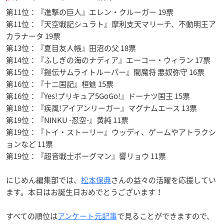
第11位：『進撃の巨人』エレン・クルーガー 19票
第11位：『天空戦記シュラト』摩利支天マリーチ、不動明王ア
カラナータ 19票
第13位：『夏目友人帳』田沼の父 18票
第14位：『ふしぎの海のナディア』エーコー・ウィラン 17票
第15位：『鎧伝サムライトルーパー』闇魔将 悪奴弥守 16票
第16位：『十二国記』桓魋 15票
第16位：『Yes!プリキュア5GoGo!』ドーナツ国王 15票
第18位：『疾風!アイアンリーガー』マグナムエース 13票
第19位：『NINKU -忍空-』黄純 11票
第19位：『トイ・ストーリー』ウッディ、ゲームやアトラクシ
ョンなど 11票
第19位：『超音戦士ボーグマン』響リョウ 11票
にじめん編集部では、
松本保典
さんの益々の活躍を応援してい
ます。本日はお誕生日おめでとうございます！
すべての順位は
アンケート元記事
で見ることができますので、