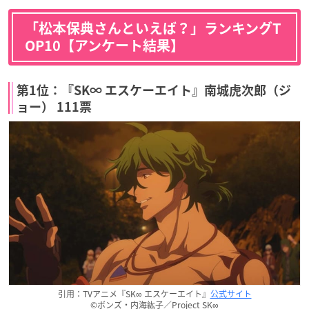
「松本保典さんといえば？」ランキングT
OP10【アンケート結果】
第1位：『SK∞ エスケーエイト』南城虎次郎（ジ
ョー） 111票
引用：TVアニメ『SK∞ エスケーエイト』
公式サイト
©ボンズ・内海紘子／Project SK∞