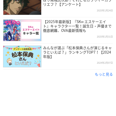
リエフ？【アンケート】
2025年1月24日
【2025年最新版】『SK∞ エスケーエイ
ト』キャラクター一覧！誕生日・声優まで
徹底網羅、OVA最新情報も
2025年1月31日
みんなが選ぶ「松本保典さんが演じるキャ
ラといえば？」ランキングTOP7！【2024
年版】
2024年2月07日
引用：シグマ・セブン
公式サイト
もっと見る
松本保典
さんは千葉県出身で、現在シグマ・セブンに所属して
おり、今年で65歳を迎えます。
元々は映画製作を目指しており、「まず役者の世界に入り込め
ばスタッフにつながるかもしれない」と考え劇団に入団した松
本さん。次第に芝居が楽しくなり、役者として生きていくこと
を決意しました。