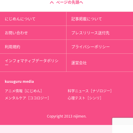
ページの先頭へ
にじめんについて
記事掲載について
お問い合わせ
プレスリリース送付先
利用規約
プライバシーポリシー
インフォマティブデータポリシ
運営会社
ー
kusuguru
media
アニメ情報［にじめん］
科学ニュース［ナゾロジー］
メンタルケア［ココロジー］
心理テスト［シンリ］
Copyright 2013 nijimen.