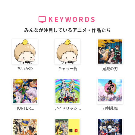
KEYWORDS
みんなが注目しているアニメ・作品たち
ちいかわ
キャラ一覧
鬼滅の刃
HUNTER...
アイドリッシ...
刀剣乱舞