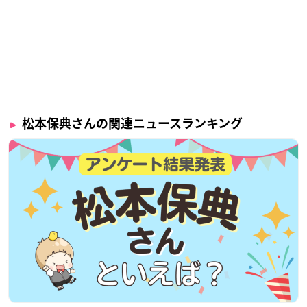
声優としては1987年にデビューし、幅広い役柄をこなしなが
ら、吹き替え・ナレーションでも大活躍している声優さんで
す。
調査概要
松本保典さんの関連ニュースランキング
調査期間：2025年1月24日（金）～1月27日（月）
有効投票数：865票