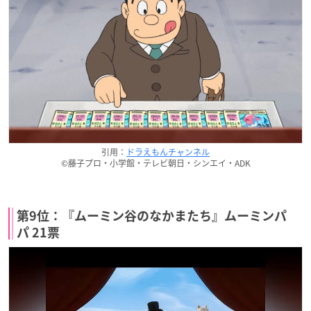
引用：
ドラえもんチャンネル
©藤子プロ・小学館・テレビ朝日・シンエイ・ADK
第9位：『ムーミン谷のなかまたち』ムーミンパ
パ 21票