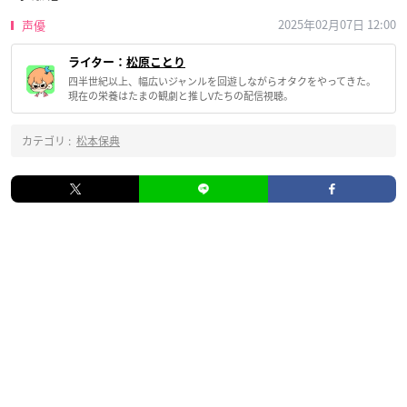
2025年02月07日 12:00
声優
ライター：
松原ことり
四半世紀以上、幅広いジャンルを回遊しながらオタクをやってきた。
現在の栄養はたまの観劇と推しVたちの配信視聴。
カテゴリ :
松本保典