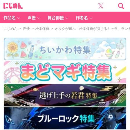
に
じ
め
ん
作品名
声優
舞台俳優
作者名
にじめん
>
声優
>
松本保典
> オタクが選ぶ「松本保典が演じるキャラ」ランキン