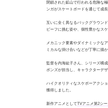
閉鎖された鉱山で行われる危険な極
ンガがスケートボードを通じて成長
互いに全く異なるバックグラウンド
ビーフに挑む姿や、個性豊かなスケ
メカニック要素やダイナミックなア
ミカルな掛け合いなどが丁寧に描か
監督を内海紘子さん、シリーズ構成
ボンズが担当し、キャラクターデザ
ハイクオリティなスケボーアクショ
獲得しました。
新作アニメとして
TVアニメ第2シ