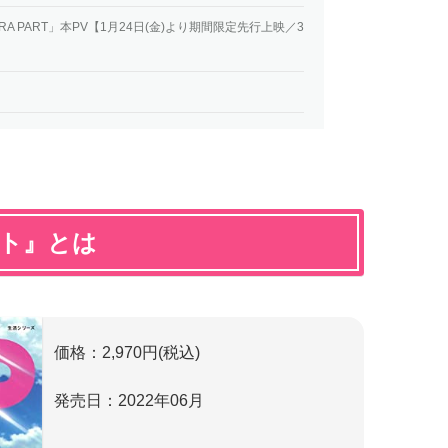
TRA PART」本PV【1月24日(金)より期間限定先行上映／3
イト』とは
価格：2,970円(税込)
発売日：2022年06月