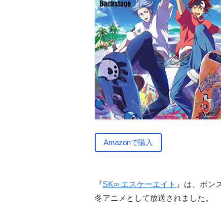
Amazonで購入
『
SK∞ エスケーエイト
』は、ボンズ
冬アニメとして放送されました。