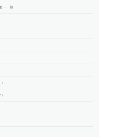
ター一覧
）
う）
け）