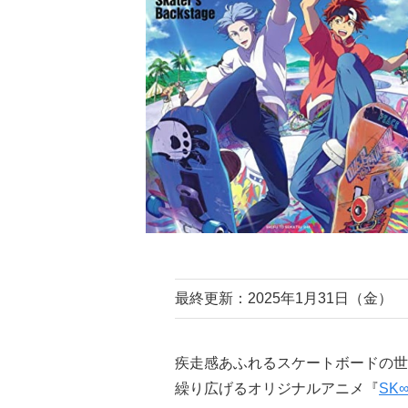
最終更新：2025年1月31日（金）
疾走感あふれるスケートボードの世
繰り広げるオリジナルアニメ『
SK