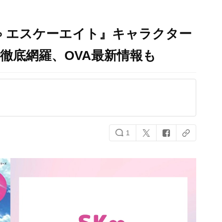
K∞ エスケーエイト』キャラクター
徹底網羅、OVA最新情報も
1