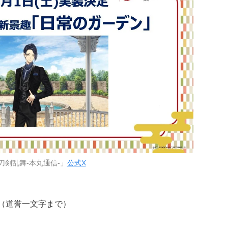
刀剣乱舞-本丸通信-」
公式X
り（道誉一文字まで）