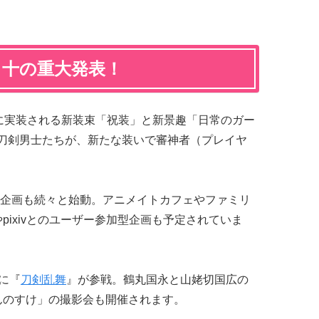
E』十の重大発表！
日に実装される新装束「祝装」と新景趣「日常のガー
の刀剣男士たちが、新たな装いで審神者（プレイヤ
企画も続々と始動。アニメイトカフェやファミリ
pixivとのユーザー参加型企画も予定されていま
りに『
刀剣乱舞
』が参戦。鶴丸国永と山姥切国広の
んのすけ」の撮影会も開催されます。