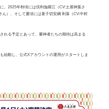
。2025年秋頃には倶利伽羅江（CV:土屋神葉さ
さん）、そして夏頃には童子切安綱 剥落（CV:中村
される予定とあって、審神者たちの期待は高まる
も始動し、公式Xアカウントの運用がスタートしま