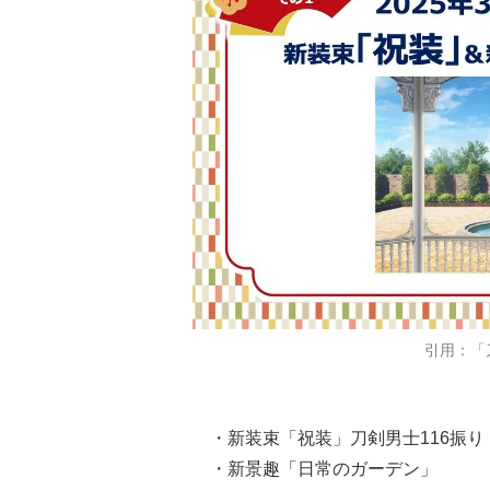
引用：「
・新装束「祝装」刀剣男士116振
・新景趣「日常のガーデン」