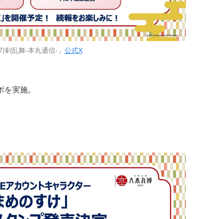
刀剣乱舞-本丸通信-」
公式X
ボを実施。