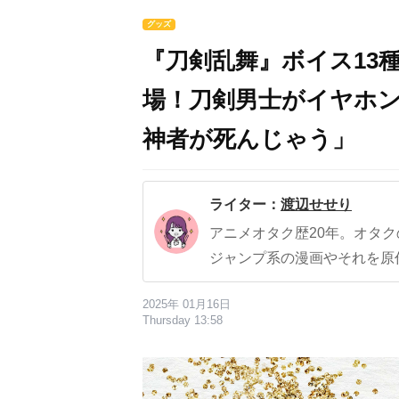
グッズ
『刀剣乱舞』ボイス13
場！刀剣男士がイヤホ
神者が死んじゃう」
ライター：
渡辺せせり
アニメオタク歴20年。オタ
ジャンプ系の漫画やそれを原
2025年 01月16日
Thursday 13:58