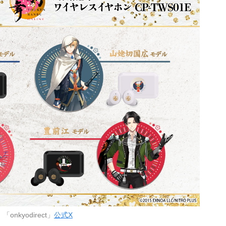
onkyodirect」
公式X