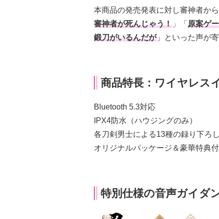
本商品の発売発表に対し審神者から
審神者が死んじゃう！
」「
原案ゲー
鍛刀がいるんだが
」といった声が寄
商品特長：ワイヤレスイヤ
Bluetooth 5.3対応
IPX4防水（ハウジングのみ）
各刀剣男士による13種の録り下ろ
オリジナルパッケージ＆豪華特典付
特別仕様の音声ガイダ