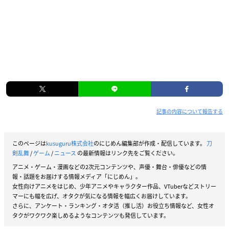
記事の内容について報告する
このページは
kusuguru株式会社
のにじめん編集部が作成・配信しています。
刀
剣乱舞
/
ゲーム
/
ニュース
の最新情報はリンク先をご覧ください。
アニメ・ゲーム・漫画などの2次元コンテンツや、声優・舞台・俳優などの情
報・話題をお届けする情報メディア「にじめん」。
女性向けアニメをはじめ、少年アニメやキャラクター作品、VTuberなどストリー
マーにも幅を広げ、オタクが気になる情報を幅広くお届けしています。
さらに、アンケート・ランキング・オタ活（推し活）お役立ち情報など、女性オ
タクがワクワク楽しめるようなコンテンツも発信しています。