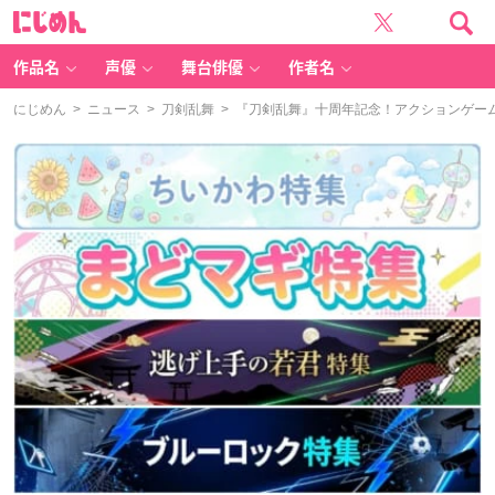
に
じ
め
ん
作品名
声優
舞台俳優
作者名
にじめん
>
ニュース
>
刀剣乱舞
> 『刀剣乱舞』十周年記念！アクションゲーム