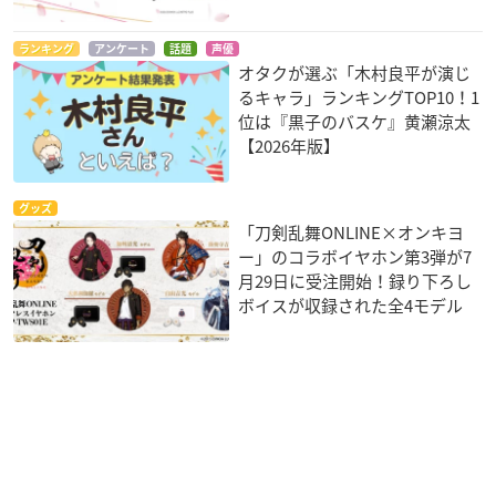
ランキング
アンケート
話題
声優
オタクが選ぶ「木村良平が演じ
るキャラ」ランキングTOP10！1
位は『黒子のバスケ』黄瀬涼太
【2026年版】
グッズ
「刀剣乱舞ONLINE×オンキヨ
ー」のコラボイヤホン第3弾が7
月29日に受注開始！録り下ろし
ボイスが収録された全4モデル