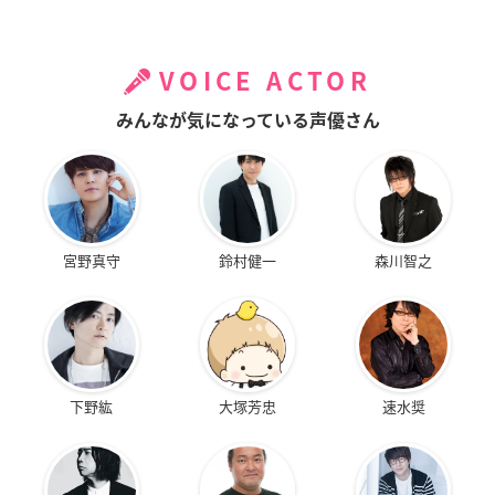
VOICE ACTOR
みんなが気になっている声優さん
宮野真守
鈴村健一
森川智之
下野紘
大塚芳忠
速水奨