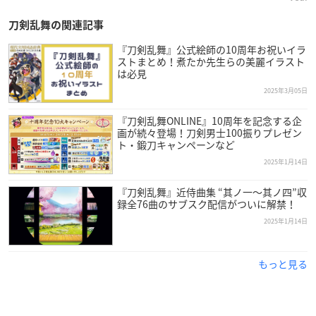
刀剣乱舞の関連記事
『刀剣乱舞』公式絵師の10周年お祝いイラ
ストまとめ！煮たか先生らの美麗イラスト
は必見
2025年3月05日
『刀剣乱舞ONLINE』10周年を記念する企
画が続々登場！刀剣男士100振りプレゼン
ト・鍛刀キャンペーンなど
2025年1月14日
『刀剣乱舞』近侍曲集 “其ノ一～其ノ四”収
録全76曲のサブスク配信がついに解禁！
2025年1月14日
もっと見る