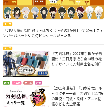
グッズ
『刀剣乱舞』御伴散歩～ぽちくじ～その2が9月下旬発売！フィ
ンガーパペットや近侍ピンシールが当たる
グッズ
『刀剣乱舞』2027年手帳が予約
開始！三日月宗近ら全14種の織
りデザインに刀剣男士名を刻印
話題
アニメ
ゲーム
声優
【2025年最新】『刀剣乱舞』キ
ャラクター一覧｜刀剣男士117振
の声優・刀派・絵師・アニメ情
報などを完全網羅