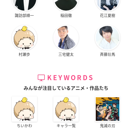
諏訪部順一
稲田徹
花江夏樹
村瀬歩
三宅健太
斉藤壮馬
KEYWORDS
みんなが注目しているアニメ・作品たち
ちいかわ
キャラ一覧
鬼滅の刃