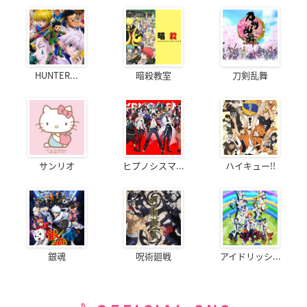
HUNTER...
暗殺教室
刀剣乱舞
サンリオ
ヒプノシスマ...
ハイキュー!!
銀魂
呪術廻戦
アイドリッシ...