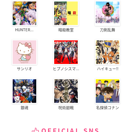
HUNTER...
暗殺教室
刀剣乱舞
サンリオ
ヒプノシスマ...
ハイキュー!!
銀魂
呪術廻戦
名探偵コナン
OFFICIAL SNS