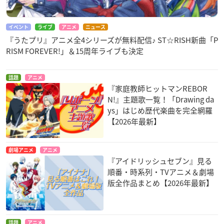
イベント
ライブ
アニメ
ニュース
『うたプリ』アニメ全4シリーズが無料配信♪ ST☆RISH新曲「P
RISM FOREVER!」＆15周年ライブも決定
話題
アニメ
『家庭教師ヒットマンREBOR
N!』主題歌一覧！「Drawing da
ys」はじめ歴代楽曲を完全網羅
【2026年最新】
劇場アニメ
アニメ
『アイドリッシュセブン』見る
順番・時系列・TVアニメ＆劇場
版全作品まとめ【2026年最新】
話題
アニメ