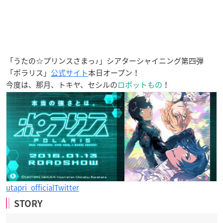
「うたの☆プリンスさまっ♪」シアターシャイニング第四弾
「ポラリス」
公式サイト
本日オープン！
今度は、那月、トキヤ、セシルの
ロボットもの
！
utapri_officialTwitter
STORY