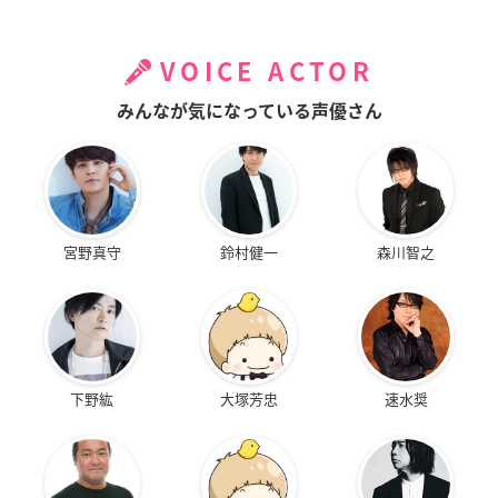
VOICE ACTOR
みんなが気になっている声優さん
宮野真守
鈴村健一
森川智之
下野紘
大塚芳忠
速水奨