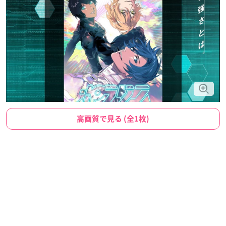
高画質で見る (全1枚)