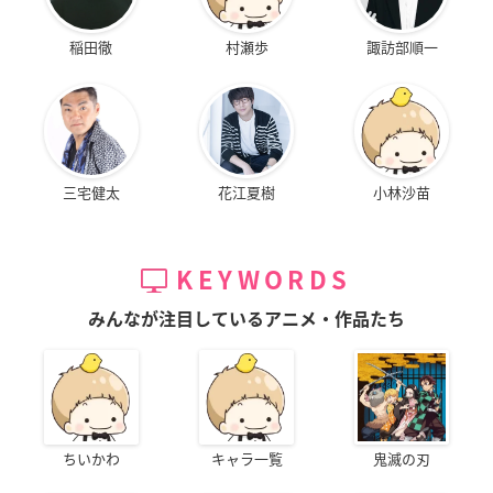
稲田徹
村瀬歩
諏訪部順一
三宅健太
花江夏樹
小林沙苗
KEYWORDS
みんなが注目しているアニメ・作品たち
ちいかわ
キャラ一覧
鬼滅の刃