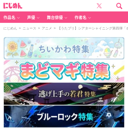
に
じ
め
ん
作品名
声優
舞台俳優
作者名
にじめん
>
ニュース
>
アニメ
> 【うたプリ】シアターシャイニング第四弾「