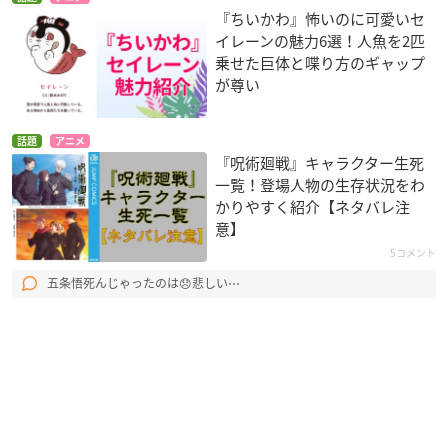
『ちいかわ』怖いのに可愛いセ
イレーンの魅力6選！人魚を2匹
乗せた巨体と喋り方のギャップ
が尊い
話題
アニメ
『呪術廻戦』キャラクター生死
一覧！登場人物の生存状況をわ
かりやすく紹介【ネタバレ注
意】
5コメント
五条悟死んじゃったのは😞悲しい⋯