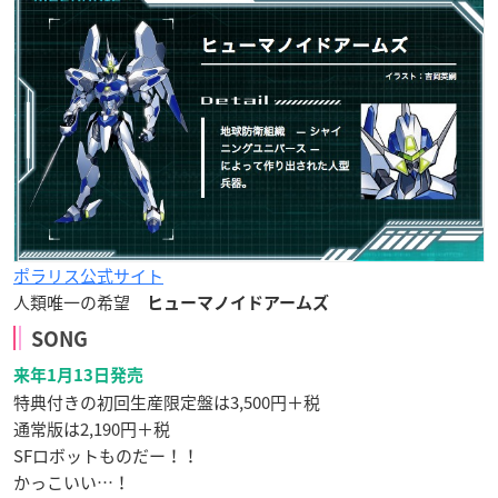
ポラリス公式サイト
人類唯一の希望
ヒューマノイドアームズ
SONG
来年1月13日発売
特典付きの初回生産限定盤は3,500円＋税
通常版は2,190円＋税
SFロボットものだー！！
かっこいい…！