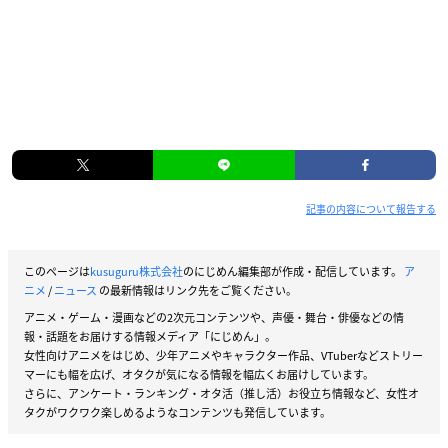
記事の内容について報告する
このページは
kusuguru株式会社
のにじめん編集部が作成・配信しています。
ア
ニメ
/
ニュース
の最新情報はリンク先をご覧ください。
アニメ・ゲーム・漫画などの2次元コンテンツや、声優・舞台・俳優などの情
報・話題をお届けする情報メディア「にじめん」。
女性向けアニメをはじめ、少年アニメやキャラクター作品、VTuberなどストリー
マーにも幅を広げ、オタクが気になる情報を幅広くお届けしています。
さらに、アンケート・ランキング・オタ活（推し活）お役立ち情報など、女性オ
タクがワクワク楽しめるようなコンテンツも発信しています。