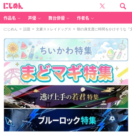
に
じ
め
ん
作品名
声優
舞台俳優
作者名
にじめん
>
話題
>
文豪ストレイドッグス
> 朝の身支度に時間をかけそうな『