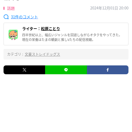
2024年12月01日 20:00
話題
31
ライター：
松原ことり
四半世紀以上、幅広いジャンルを回遊しながらオタクをやってきた。
現在の栄養はたまの観劇と推しVたちの配信視聴。
カテゴリ :
文豪ストレイドッグス