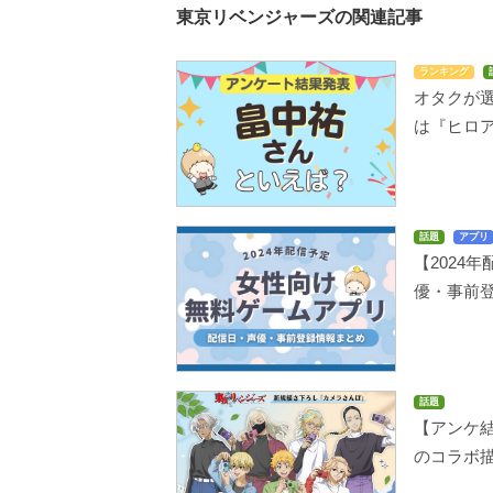
東京リベンジャーズの関連記事
ランキング
オタクが選
は『ヒロア
話題
アプリ
【2024
優・事前
話題
【アンケ
のコラボ