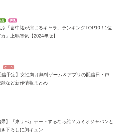
話題
声優
ぶ「畠中祐が演じるキャラ」ランキングTOP10！1位
カ』上鳴電気【2024年版】
ゲーム
年配信予定】女性向け無料ゲーム＆アプリの配信日・声
登録など新作情報まとめ
結果】『東リべ』デートするなら誰？カミオジャパンと
描き下ろしに胸キュン