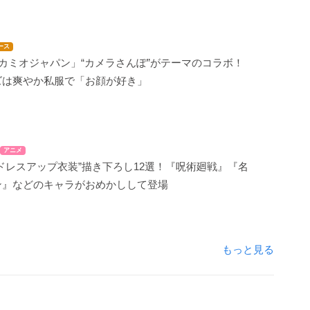
ース
カミオジャパン」“カメラさんぽ”がテーマのコラボ！
ズは爽やか私服で「お顔が好き」
アニメ
ドレスアップ衣装”描き下ろし12選！『呪術廻戦』『名
ン』などのキャラがおめかしして登場
もっと見る