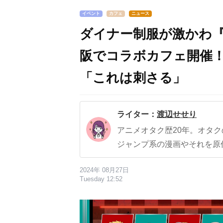
イベント
カフェ
ニュース
ダイナー制服が激かわ
阪でコラボカフェ開催
「これは刺さる」
ライター：
渡辺せせり
アニメオタク歴20年。オタ
ジャンプ系の漫画やそれを原
2024年 08月27日
Tuesday 12:52