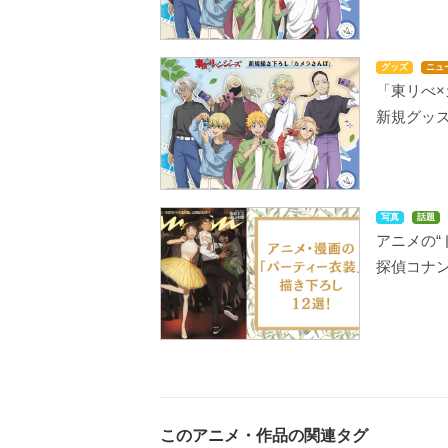
グッズ
ニュ
「東リべ×
新規グッ
写真
話題
アニメの“
探偵コナ
このアニメ・作品の関連タグ