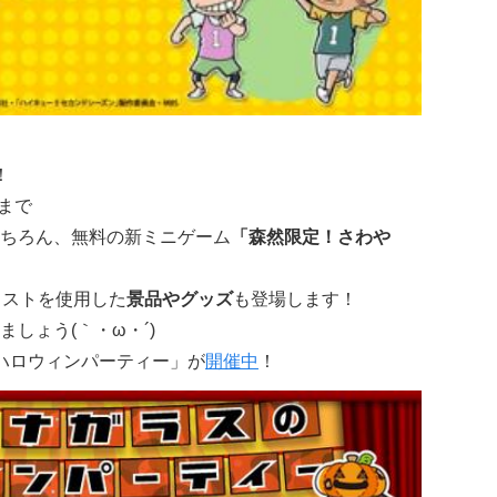
！
まで
ちろん、無料の新ミニゲーム
「森然限定！さわや
ラストを使用した
景品やグッズ
も登場します！
しょう(｀・ω・´)
のハロウィンパーティー」が
開催中
！