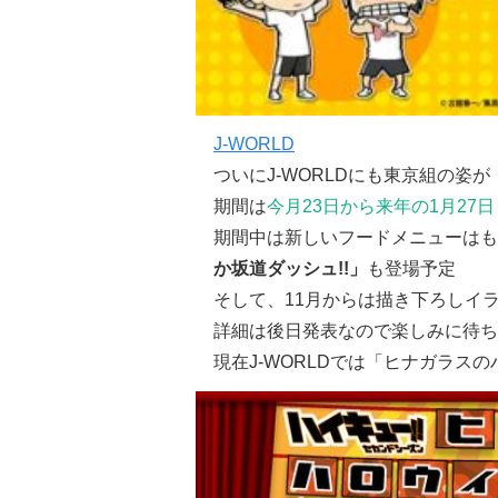
J-WORLD
ついにJ-WORLDにも東京組の姿が
期間は
今月23日から来年の1月27日
期間中は新しいフードメニューはも
か坂道ダッシュ!!」
も登場予定
そして、11月からは描き下ろしイ
詳細は後日発表なので楽しみに待ちま
現在J-WORLDでは「ヒナガラス